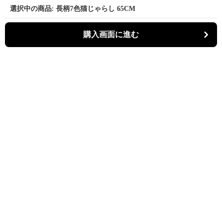
選択中の商品: 長柄7色猫じゃらし 65CM
購入画面に進む
パーティキャット
について
利用規約
プライバシー