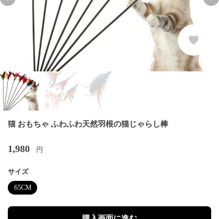
Previous slide
Nex
猫 おもちゃ ふわふわ天然羽根の猫じゃらし棒
1,980
円
サイズ
65CM
購入画面に進む