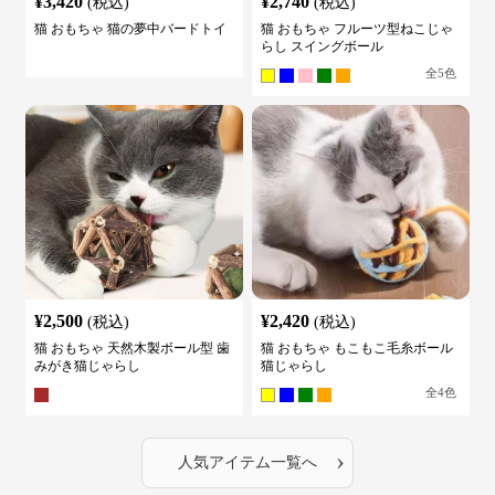
¥
3,420
¥
2,740
(税込)
(税込)
猫 おもちゃ 猫の夢中バードトイ
猫 おもちゃ フルーツ型ねこじゃ
らし スイングボール
全
5
色
¥
2,500
¥
2,420
(税込)
(税込)
猫 おもちゃ 天然木製ボール型 歯
猫 おもちゃ もこもこ毛糸ボール
みがき猫じゃらし
猫じゃらし
全
4
色
›
人気アイテム一覧へ