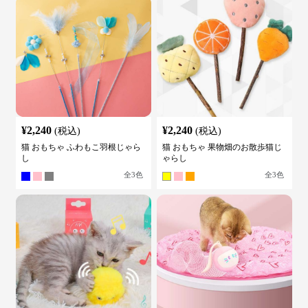
¥
2,240
¥
2,240
(税込)
(税込)
猫 おもちゃ ふわもこ羽根じゃら
猫 おもちゃ 果物畑のお散歩猫じ
し
ゃらし
全
3
色
全
3
色