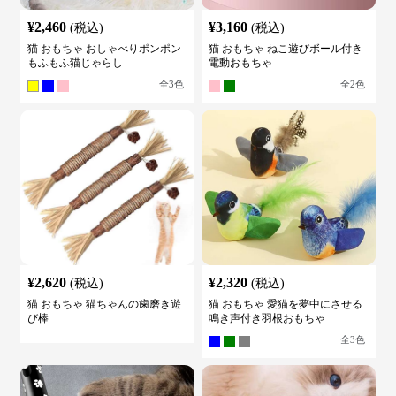
¥
2,460
¥
3,160
(税込)
(税込)
猫 おもちゃ おしゃべりポンポン
猫 おもちゃ ねこ遊びボール付き
もふもふ猫じゃらし
電動おもちゃ
全
3
色
全
2
色
¥
2,620
¥
2,320
(税込)
(税込)
猫 おもちゃ 猫ちゃんの歯磨き遊
猫 おもちゃ 愛猫を夢中にさせる
び棒
鳴き声付き羽根おもちゃ
全
3
色