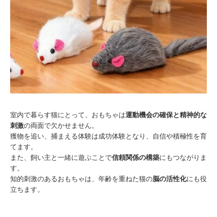
室内で暮らす猫にとって、おもちゃは
運動機会の確保と精神的な
刺激
の両面で欠かせません。
獲物を追い、捕まえる体験は成功体験となり、自信や積極性を育
てます。
また、飼い主と一緒に遊ぶことで
信頼関係の構築
にもつながりま
す。
知的刺激のあるおもちゃは、年齢を重ねた猫の
脳の活性化
にも役
立ちます。