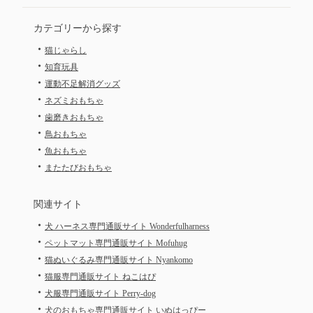
カテゴリーから探す
・
猫じゃらし
・
知育玩具
・
運動不足解消グッズ
・
ネズミおもちゃ
・
歯磨きおもちゃ
・
鳥おもちゃ
・
魚おもちゃ
・
またたびおもちゃ
関連サイト
・
犬 ハーネス専門通販サイト Wonderfulharness
・
ペットマット専門通販サイト Mofuhug
・
猫ぬいぐるみ専門通販サイト Nyankomo
・
猫服専門通販サイト ねこはぴ
・
犬服専門通販サイト Perry-dog
・
犬のおもちゃ専門通販サイト いぬはっぴー