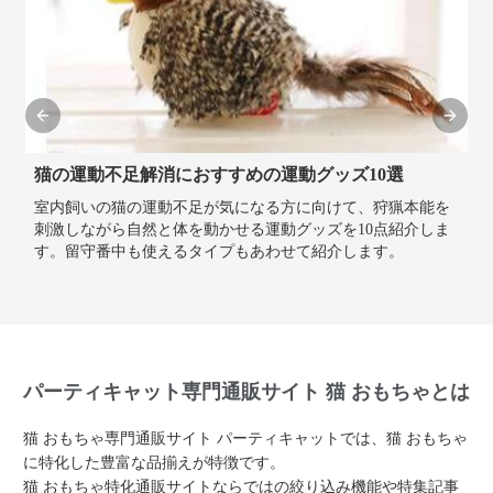
Previous slide
Next sl
猫の運動不足解消におすすめの運動グッズ10選
室内飼いの猫の運動不足が気になる方に向けて、狩猟本能を
刺激しながら自然と体を動かせる運動グッズを10点紹介しま
す。留守番中も使えるタイプもあわせて紹介します。
パーティキャット専門通販サイト 猫 おもちゃとは
猫 おもちゃ専門通販サイト パーティキャットでは、猫 おもちゃ
に特化した豊富な品揃えが特徴です。
猫 おもちゃ特化通販サイトならではの絞り込み機能や特集記事