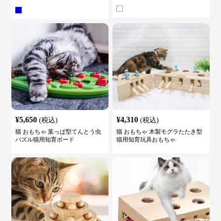
ゃらし
¥
5,650
¥
4,310
(税込)
(税込)
猫 おもちゃ 葉っぱ型てんとう虫
猫 おもちゃ 木製モグラたたき型
パズル猫用知育ボード
猫用知育玩具おもちゃ