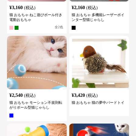
¥
3,160
¥
2,160
(税込)
(税込)
猫 おもちゃ ねこ遊びボール付き
猫 おもちゃ 多機能レーザーポイ
電動おもちゃ
ンター型猫じゃらし
全
2
色
¥
2,540
¥
3,420
(税込)
(税込)
猫 おもちゃ モーション不規則転
猫 おもちゃ 猫の夢中バードトイ
がりボール型猫じゃらし