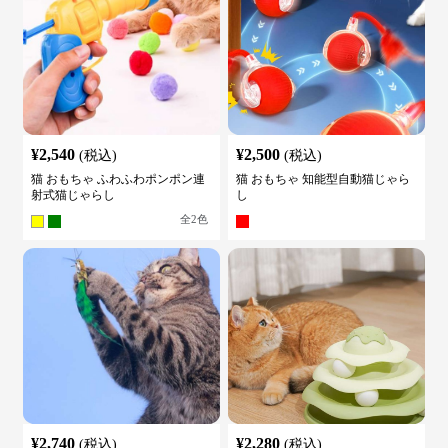
¥
2,540
¥
2,500
(税込)
(税込)
猫 おもちゃ ふわふわポンポン連
猫 おもちゃ 知能型自動猫じゃら
射式猫じゃらし
し
全
2
色
¥
2,740
¥
2,280
(税込)
(税込)