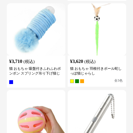
¥
3,710
¥
3,620
(税込)
(税込)
猫 おもちゃ 吸盤付きふわふわポ
猫 おもちゃ 羽根付きボール蛇し
ンポン スプリング吊り下げ猫じ
っぽ猫じゃらし
ゃらし
全
3
色