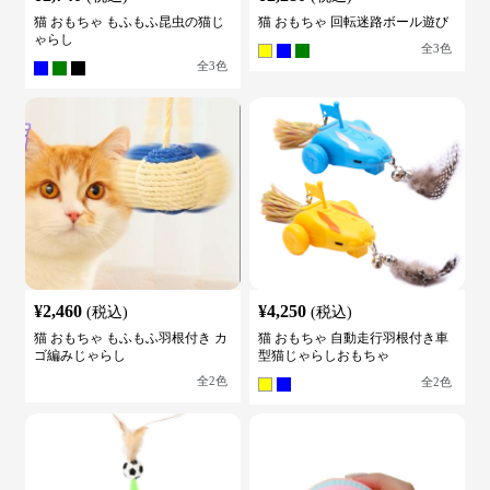
猫 おもちゃ もふもふ昆虫の猫じ
猫 おもちゃ 回転迷路ボール遊び
ゃらし
全
3
色
全
3
色
¥
2,460
¥
4,250
(税込)
(税込)
猫 おもちゃ もふもふ羽根付き カ
猫 おもちゃ 自動走行羽根付き車
ゴ編みじゃらし
型猫じゃらしおもちゃ
全
2
色
全
2
色