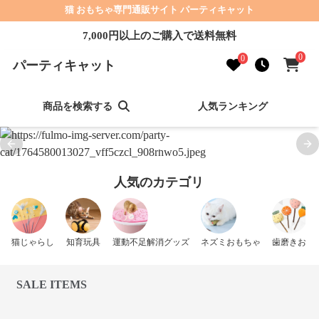
猫 おもちゃ専門通販サイト パーティキャット
7,000円以上のご購入で送料無料
0
0
パーティキャット
商品を検索する
人気ランキング
Previous slide
Nex
人気のカテゴリ
猫じゃらし
知育玩具
運動不足解消グッズ
ネズミおもちゃ
歯磨きおも
SALE ITEMS