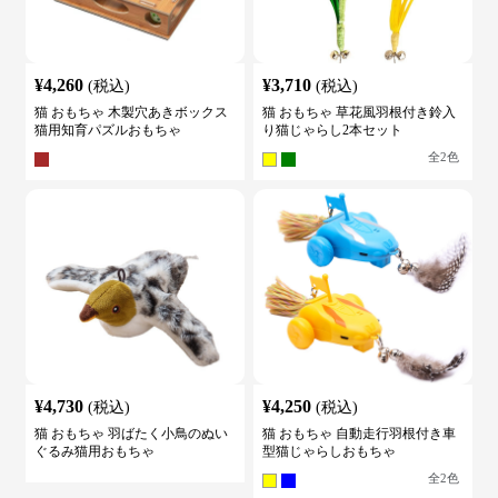
¥
4,260
¥
3,710
(税込)
(税込)
猫 おもちゃ 木製穴あきボックス
猫 おもちゃ 草花風羽根付き鈴入
猫用知育パズルおもちゃ
り猫じゃらし2本セット
全
2
色
¥
4,730
¥
4,250
(税込)
(税込)
猫 おもちゃ 羽ばたく小鳥のぬい
猫 おもちゃ 自動走行羽根付き車
ぐるみ猫用おもちゃ
型猫じゃらしおもちゃ
全
2
色