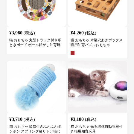
¥
3,960
¥
4,260
(税込)
(税込)
猫 おもちゃ 丸型トラック付き爪
猫 おもちゃ 木製穴あきボックス
とぎボード ボール転がし知育玩
猫用知育パズルおもちゃ
具
¥
3,710
¥
3,180
(税込)
(税込)
猫 おもちゃ 吸盤付きふわふわポ
猫 おもちゃ 光る球体自動羽根付
ンポン スプリング吊り下げ猫じ
き猫用知育玩具