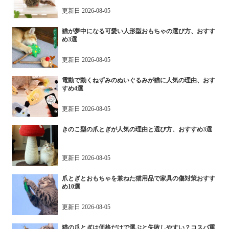
更新日
2026-08-05
猫が夢中になる可愛い人形型おもちゃの選び方、おすす
め3選
更新日
2026-08-05
電動で動くねずみのぬいぐるみが猫に人気の理由、おす
すめ4選
更新日
2026-08-05
きのこ型の爪とぎが人気の理由と選び方、おすすめ3選
更新日
2026-08-05
爪とぎとおもちゃを兼ねた猫用品で家具の傷対策おすす
め10選
更新日
2026-08-05
猫の爪とぎは価格だけで選ぶと失敗しやすい？コスパ重