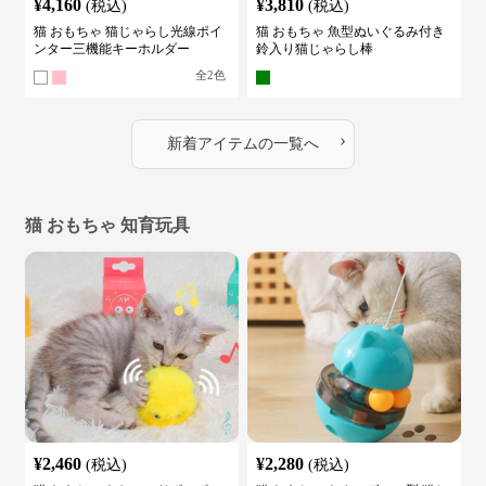
¥
4,160
¥
3,810
(税込)
(税込)
猫 おもちゃ 猫じゃらし光線ポイ
猫 おもちゃ 魚型ぬいぐるみ付き
ンター三機能キーホルダー
鈴入り猫じゃらし棒
全
2
色
›
新着アイテムの一覧へ
猫 おもちゃ 知育玩具
¥
2,460
¥
2,280
(税込)
(税込)