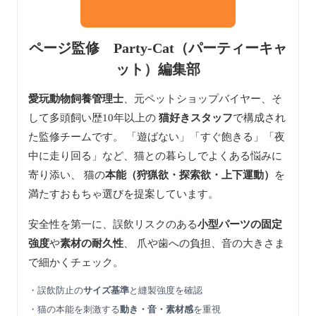
ページ監修 Party-Cat（パーティーキャ
ット）編集部
愛玩動物飼養管理士
、元ペットショップバイヤー、そ
して多頭飼い歴10年以上の
猫好きスタッフ
で構成され
た監修チームです。 「遊ばない」「すぐ飽きる」「夜
中に走り回る」など、猫との暮らしでよくある悩みに
寄り添い、 猫の
本能（狩猟欲・探索欲・上下運動）
を
満たすおもちゃ選びを提案しています。
安全性を第一に、誤飲リスクのある
小型パーツの固定
強度
や
素材の耐久性
、 爪や歯への負担、音の大きさま
で細かくチェック。
・誤飲防止の
サイズ基準
と縫製強度を確認
・猫の本能を刺激する
動き・音・素材感
を重視