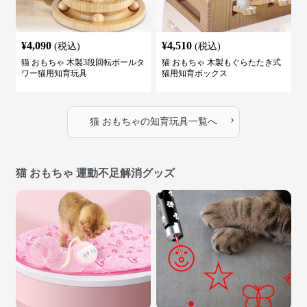
¥
4,090
¥
4,510
(税込)
(税込)
猫 おもちゃ 木製3段回転ボールタ
猫 おもちゃ 木製もぐらたたき式
ワー猫用知育玩具
猫用知育ボックス
›
猫 おもちゃ
の
知育玩具
一覧へ
猫 おもちゃ 運動不足解消グッズ