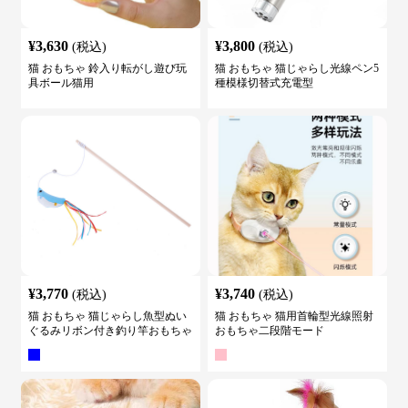
¥
3,630
¥
3,800
(税込)
(税込)
猫 おもちゃ 鈴入り転がし遊び玩
猫 おもちゃ 猫じゃらし光線ペン5
具ボール猫用
種模様切替式充電型
¥
3,770
¥
3,740
(税込)
(税込)
猫 おもちゃ 猫じゃらし魚型ぬい
猫 おもちゃ 猫用首輪型光線照射
ぐるみリボン付き釣り竿おもちゃ
おもちゃ二段階モード