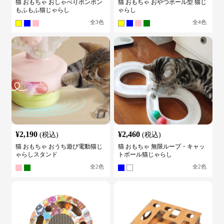
猫 おもちゃ おしゃべりポンポン
猫 おもちゃ おやつボール型 猫じ
もふもふ猫じゃらし
ゃらし
全
3
色
全
4
色
¥
2,190
¥
2,460
(税込)
(税込)
猫 おもちゃ おうち遊び電動猫じ
猫 おもちゃ 無限ループ・キャッ
ゃらしスタンド
トボール猫じゃらし
全
2
色
全
2
色