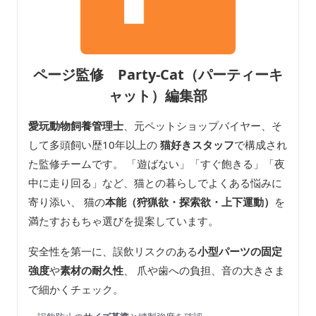
ページ監修 Party-Cat（パーティーキ
ャット）編集部
愛玩動物飼養管理士
、元ペットショップバイヤー、そ
して多頭飼い歴10年以上の
猫好きスタッフ
で構成され
た監修チームです。 「遊ばない」「すぐ飽きる」「夜
中に走り回る」など、猫との暮らしでよくある悩みに
寄り添い、 猫の
本能（狩猟欲・探索欲・上下運動）
を
満たすおもちゃ選びを提案しています。
安全性を第一に、誤飲リスクのある
小型パーツの固定
強度
や
素材の耐久性
、 爪や歯への負担、音の大きさま
で細かくチェック。