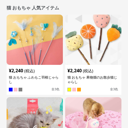
猫 おもちゃ 人気アイテム
¥
2,240
¥
2,240
(税込)
(税込)
猫 おもちゃ ふわもこ羽根じゃら
猫 おもちゃ 果物畑のお散歩猫じ
し
ゃらし
全
3
色
全
3
色