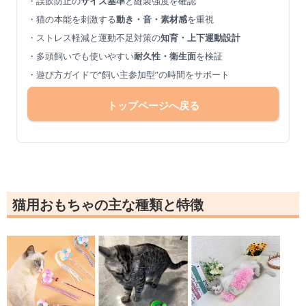
・誤飲防止の
サイズ基準
と縫製強度を確認
・猫の本能を刺激する
動き・音・素材感
を重視
・ストレス軽減と運動不足対策の
知育・上下運動設計
・多頭飼いでも使いやすい
耐久性・衛生面
を検証
・遊び方ガイドで“飼い主参加型”の時間をサポート
トップページへ戻る
猫用おもちゃの主な種類と特徴