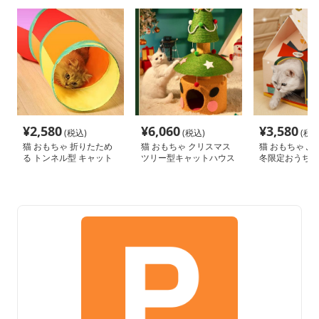
¥
2,580
¥
6,060
¥
3,580
(税込)
(税込)
(税込
猫 おもちゃ 折りたため
猫 おもちゃ クリスマス
猫 おもちゃ ふ
る トンネル型 キャット
ツリー型キャットハウス
冬限定おうちハ
ハウス