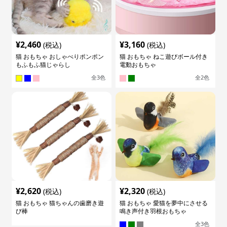
¥
2,460
¥
3,160
(税込)
(税込)
猫 おもちゃ おしゃべりポンポン
猫 おもちゃ ねこ遊びボール付き
もふもふ猫じゃらし
電動おもちゃ
全
3
色
全
2
色
¥
2,620
¥
2,320
(税込)
(税込)
猫 おもちゃ 猫ちゃんの歯磨き遊
猫 おもちゃ 愛猫を夢中にさせる
び棒
鳴き声付き羽根おもちゃ
全
3
色