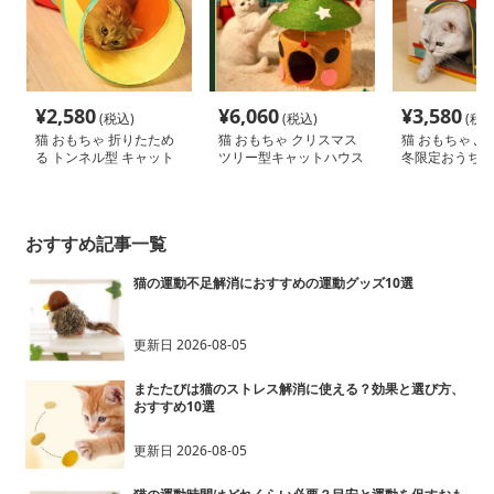
¥
2,580
¥
6,060
¥
3,580
(税込)
(税込)
(税込
猫 おもちゃ 折りたため
猫 おもちゃ クリスマス
猫 おもちゃ ふ
る トンネル型 キャット
ツリー型キャットハウス
冬限定おうちハ
ハウス
おすすめ記事一覧
猫の運動不足解消におすすめの運動グッズ10選
更新日
2026-08-05
またたびは猫のストレス解消に使える？効果と選び方、
おすすめ10選
更新日
2026-08-05