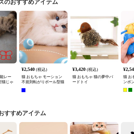
ズ
のおすすめアイテム
¥
2,540
¥
3,420
¥
2,5
(税込)
(税込)
機能レー
猫 おもちゃ モーション
猫 おもちゃ 猫の夢中バ
猫 お
型猫じゃ
不規則転がりボール型猫
ードトイ
ンポ
じゃらし
おすすめアイテム