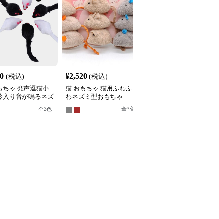
30
¥
2,520
¥
2,490
(税込)
(税込)
(税込)
もちゃ 発声逗猫小
猫 おもちゃ 猫用ふわふ
猫 おもちゃ ぜんまい式
 鈴入り音が鳴るネズ
わネズミ型おもちゃ
動くネズミ型猫用玩具
いぐるみ
全
3
色
全
4
色
全
2
色