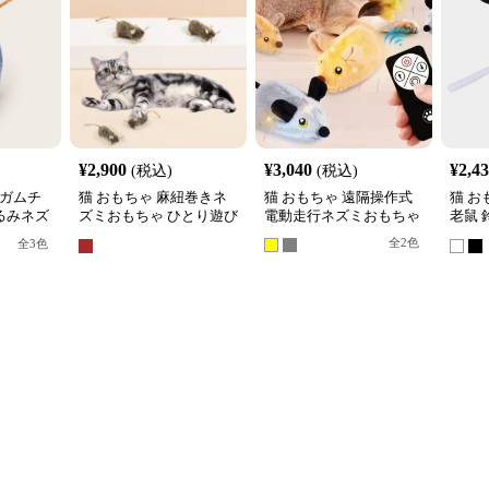
¥
2,900
¥
3,040
¥
2,4
(税込)
(税込)
ンガムチ
猫 おもちゃ 麻紐巻きネ
猫 おもちゃ 遠隔操作式
猫 お
るみネズ
ズミおもちゃ ひとり遊び
電動走行ネズミおもちゃ
老鼠
セット
用小型マウス
ミぬ
全
2
色
全
3
色