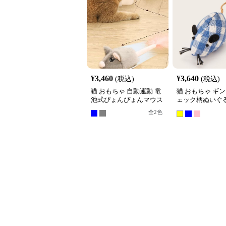
¥
3,460
¥
3,640
(税込)
(税込)
猫 おもちゃ 自動運動 電
猫 おもちゃ ギ
池式ぴょんぴょんマウス
ェック柄ぬいぐ
ミおもちゃ3個
全
2
色