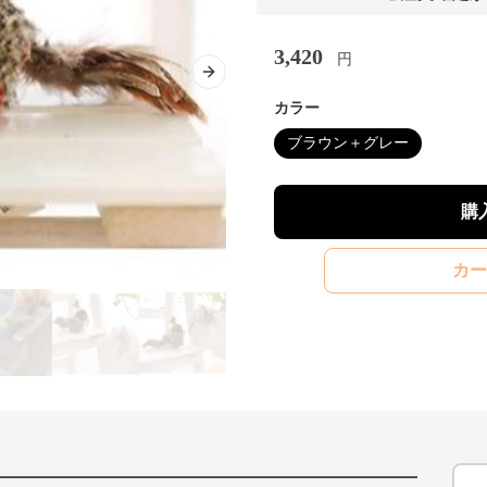
3,420
円
Next slide
カラー
ブラウン＋グレー
購
カー