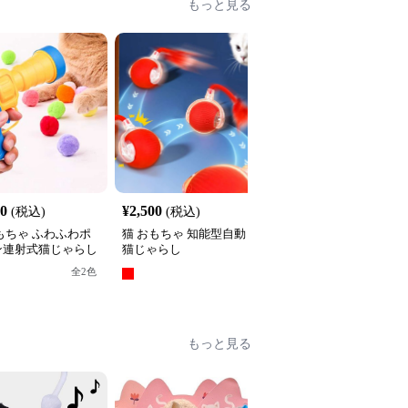
もっと見る
40
¥
2,500
¥
2,740
(税込)
(税込)
(税込)
もちゃ ふわふわポ
猫 おもちゃ 知能型自動
猫 おもちゃ もふもふ昆
ン連射式猫じゃらし
猫じゃらし
虫の猫じゃらし
全
2
色
全
3
色
もっと見る