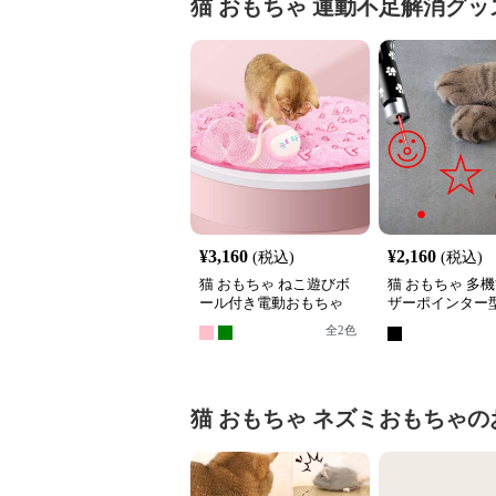
猫 おもちゃ
運動不足解消グッ
¥
3,160
¥
2,160
(税込)
(税込)
猫 おもちゃ ねこ遊びボ
猫 おもちゃ 多
ール付き電動おもちゃ
ザーポインター
らし
全
2
色
猫 おもちゃ
ネズミおもちゃ
の