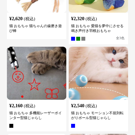
¥
2,620
¥
2,320
(税込)
(税込)
猫 おもちゃ 猫ちゃんの歯磨き遊
猫 おもちゃ 愛猫を夢中にさせる
び棒
鳴き声付き羽根おもちゃ
全
3
色
¥
2,160
¥
2,540
(税込)
(税込)
猫 おもちゃ 多機能レーザーポイ
猫 おもちゃ モーション不規則転
ンター型猫じゃらし
がりボール型猫じゃらし