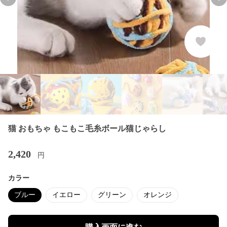
Previous slide
Nex
猫 おもちゃ もこもこ毛糸ボール猫じゃらし
2,420
円
カラー
ブルー
イエロー
グリーン
オレンジ