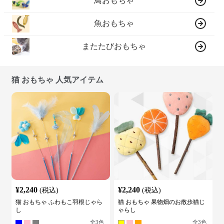
鳥おもちゃ
魚おもちゃ
またたびおもちゃ
猫 おもちゃ 人気アイテム
¥
2,240
¥
2,240
(税込)
(税込)
猫 おもちゃ ふわもこ羽根じゃら
猫 おもちゃ 果物畑のお散歩猫じ
し
ゃらし
全
3
色
全
3
色