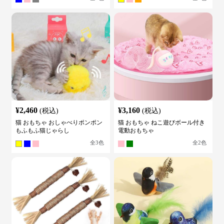
¥
2,460
¥
3,160
(税込)
(税込)
猫 おもちゃ おしゃべりポンポン
猫 おもちゃ ねこ遊びボール付き
もふもふ猫じゃらし
電動おもちゃ
全
3
色
全
2
色