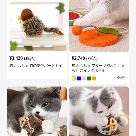
¥
3,420
¥
2,740
(税込)
(税込)
猫 おもちゃ 猫の夢中バードトイ
猫 おもちゃ フルーツ型ねこじゃ
らし スイングボール
全
5
色