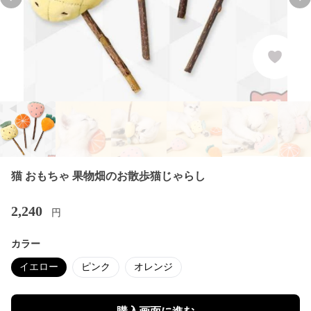
Previous slide
Nex
猫 おもちゃ 果物畑のお散歩猫じゃらし
2,240
円
カラー
イエロー
ピンク
オレンジ