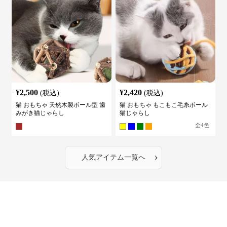
¥
2,500
¥
2,420
(税込)
(税込)
猫 おもちゃ 天然木製ボール型 歯
猫 おもちゃ もこもこ毛糸ボール
みがき猫じゃらし
猫じゃらし
全
4
色
›
人気アイテム一覧へ