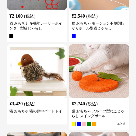
¥
2,160
¥
2,540
(税込)
(税込)
猫 おもちゃ 多機能レーザーポイ
猫 おもちゃ モーション不規則転
ンター型猫じゃらし
がりボール型猫じゃらし
¥
3,420
¥
2,740
(税込)
(税込)
猫 おもちゃ 猫の夢中バードトイ
猫 おもちゃ フルーツ型ねこじゃ
らし スイングボール
全
5
色