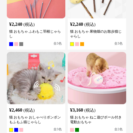
¥
2,240
¥
2,240
(税込)
(税込)
猫 おもちゃ ふわもこ羽根じゃら
猫 おもちゃ 果物畑のお散歩猫じ
し
ゃらし
全
3
色
全
3
色
¥
2,460
¥
3,160
(税込)
(税込)
猫 おもちゃ おしゃべりポンポン
猫 おもちゃ ねこ遊びボール付き
もふもふ猫じゃらし
電動おもちゃ
全
3
色
全
2
色