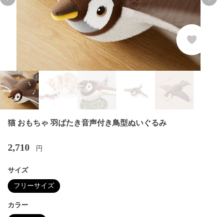
Previous slide
Nex
猫 おもちゃ 羽ばたき音声付き鳥型ぬいぐるみ
2,710
円
サイズ
フリーサイズ
カラー