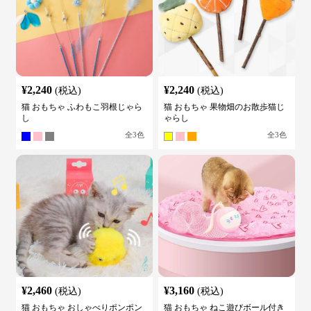
¥
2,240
¥
2,240
(税込)
(税込)
猫 おもちゃ ふわもこ羽根じゃら
猫 おもちゃ 果物畑のお散歩猫じ
し
ゃらし
全
3
色
全
3
色
¥
2,460
¥
3,160
(税込)
(税込)
猫 おもちゃ おしゃべりポンポン
猫 おもちゃ ねこ遊びボール付き