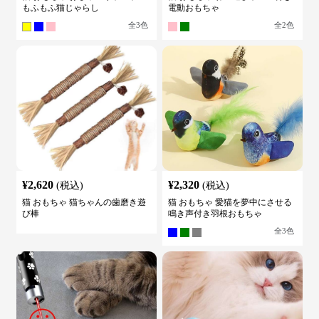
もふもふ猫じゃらし
電動おもちゃ
全
3
色
全
2
色
¥
2,620
¥
2,320
(税込)
(税込)
猫 おもちゃ 猫ちゃんの歯磨き遊
猫 おもちゃ 愛猫を夢中にさせる
び棒
鳴き声付き羽根おもちゃ
全
3
色