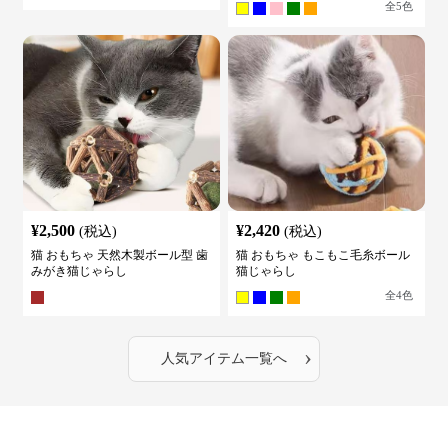
全
5
色
¥
2,500
¥
2,420
(税込)
(税込)
猫 おもちゃ 天然木製ボール型 歯
猫 おもちゃ もこもこ毛糸ボール
みがき猫じゃらし
猫じゃらし
全
4
色
›
人気アイテム一覧へ