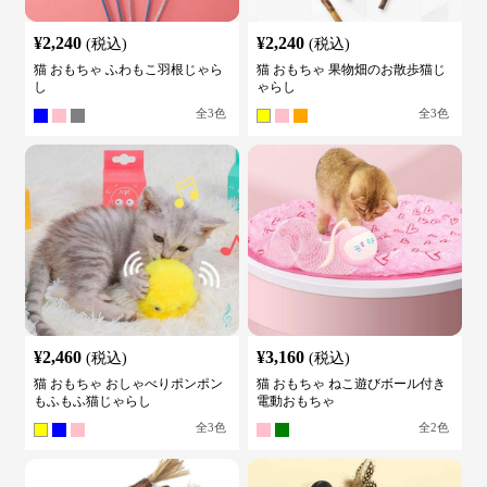
¥
2,240
¥
2,240
(税込)
(税込)
猫 おもちゃ ふわもこ羽根じゃら
猫 おもちゃ 果物畑のお散歩猫じ
し
ゃらし
全
3
色
全
3
色
¥
2,460
¥
3,160
(税込)
(税込)
猫 おもちゃ おしゃべりポンポン
猫 おもちゃ ねこ遊びボール付き
もふもふ猫じゃらし
電動おもちゃ
全
3
色
全
2
色