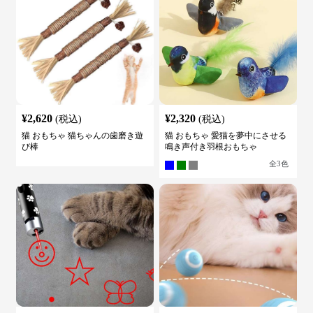
¥
2,620
¥
2,320
(税込)
(税込)
猫 おもちゃ 猫ちゃんの歯磨き遊
猫 おもちゃ 愛猫を夢中にさせる
び棒
鳴き声付き羽根おもちゃ
全
3
色