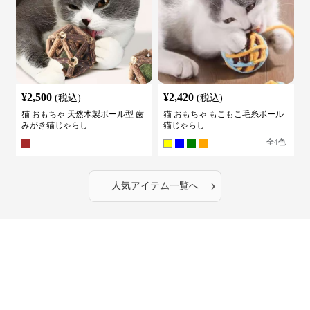
¥
2,500
¥
2,420
(税込)
(税込)
猫 おもちゃ 天然木製ボール型 歯
猫 おもちゃ もこもこ毛糸ボール
みがき猫じゃらし
猫じゃらし
全
4
色
›
人気アイテム一覧へ