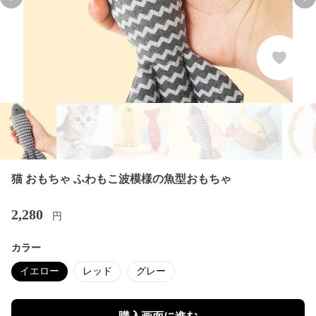
Previous slide
Nex
猫 おもちゃ ふわもこ波模様の魚型おもちゃ
2,280
円
カラー
イエロー
レッド
グレー