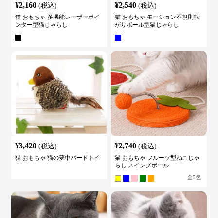
¥
2,160
¥
2,540
(税込)
(税込)
猫 おもちゃ 多機能レーザーポイ
猫 おもちゃ モーション不規則転
ンター型猫じゃらし
がりボール型猫じゃらし
¥
3,420
¥
2,740
(税込)
(税込)
猫 おもちゃ 猫の夢中バードトイ
猫 おもちゃ フルーツ型ねこじゃ
らし スイングボール
全
5
色