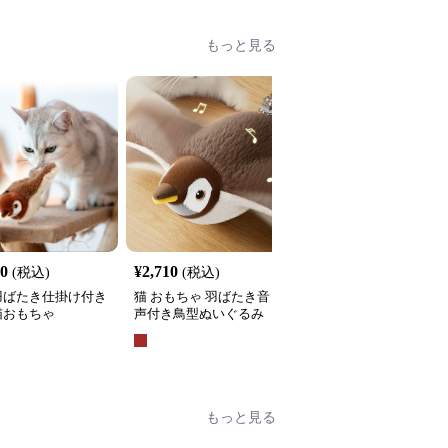
もっと見る
50
¥
2,710
¥
2,490
(税込)
(税込)
(税込)
羽ばたき仕掛け付き
猫 おもちゃ 羽ばたき音
猫 おもちゃ 仕掛け付き
猫おもちゃ
声付き鳥型ぬいぐるみ
鳥型吊り下げおもちゃ
全
3
色
もっと見る