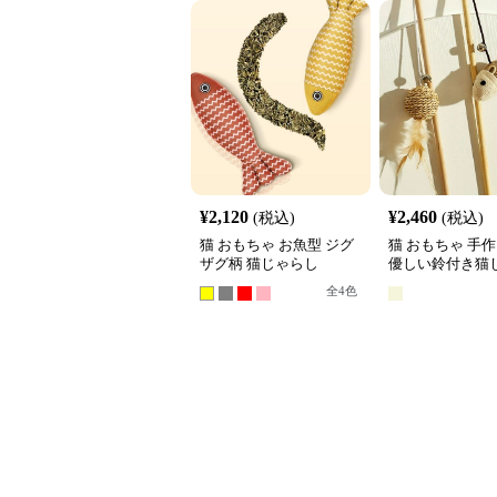
¥
2,120
¥
2,460
(税込)
(税込)
猫 おもちゃ お魚型 ジグ
猫 おもちゃ 手
ザグ柄 猫じゃらし
優しい鈴付き猫
全
4
色