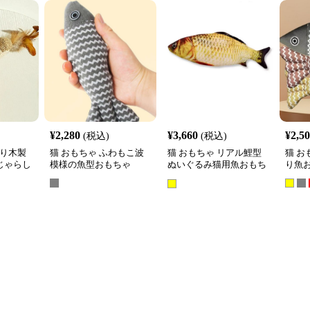
¥
2,280
¥
3,660
¥
2,5
(税込)
(税込)
作り木製
猫 おもちゃ ふわもこ波
猫 おもちゃ リアル鯉型
猫 お
じゃらし
模様の魚型おもちゃ
ぬいぐるみ猫用魚おもち
り魚
ゃ