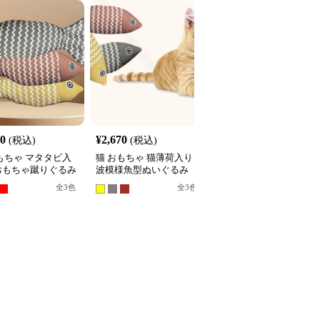
00
¥
2,670
¥
2,510
(税込)
(税込)
(税込)
もちゃ マタタビ入
猫 おもちゃ 猫薄荷入り
猫 おもちゃ 魚骨デザイ
おもちゃ蹴りぐるみ
波模様魚型ぬいぐるみ
ン噛む木製猫用玩具
全
3
色
全
3
色
全
2
色