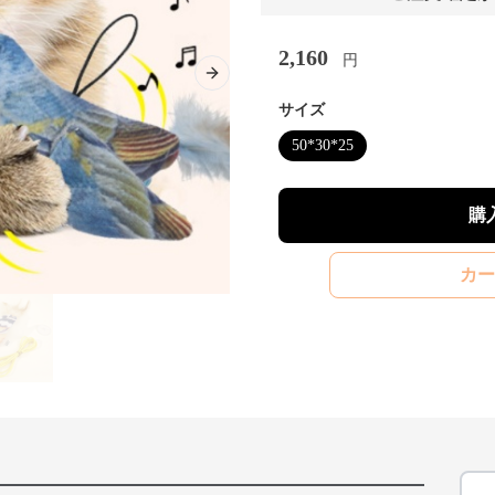
2,160
円
Next slide
サイズ
50*30*25
購
カー