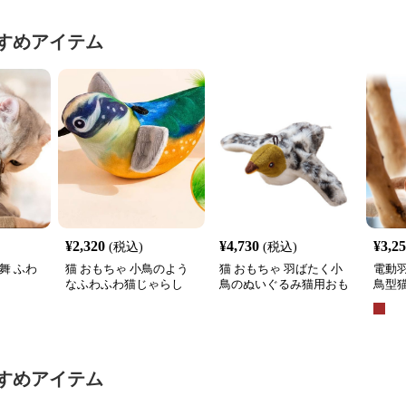
すめアイテム
¥
2,320
¥
4,730
¥
3,2
(税込)
(税込)
舞 ふわ
猫 おもちゃ 小鳥のよう
猫 おもちゃ 羽ばたく小
電動
なふわふわ猫じゃらし
鳥のぬいぐるみ猫用おも
鳥型
ちゃ
すめアイテム