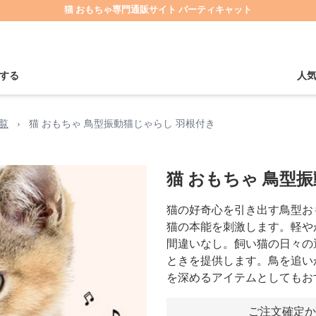
猫 おもちゃ専門通販サイト パーティキャット
する
人
覧
›
猫 おもちゃ 鳥型振動猫じゃらし 羽根付き
猫 おもちゃ 鳥型
猫の好奇心を引き出す鳥型お
猫の本能を刺激します。軽や
間違いなし。飼い猫の日々の
ときを提供します。鳥を追い
を深めるアイテムとしてもお
ご注文確定か