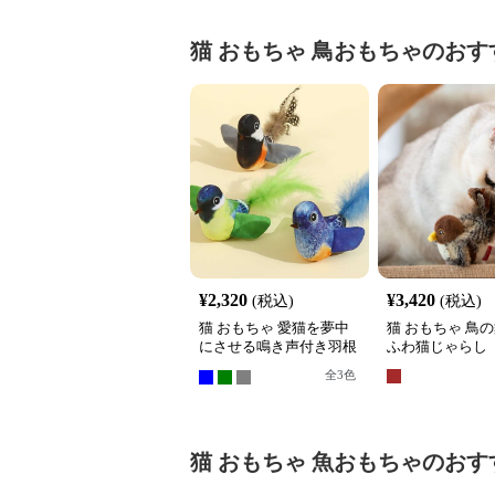
猫 おもちゃ
鳥おもちゃ
のおす
¥
2,320
¥
3,420
(税込)
(税込)
猫 おもちゃ 愛猫を夢中
猫 おもちゃ 鳥の
にさせる鳴き声付き羽根
ふわ猫じゃらし
おもちゃ
全
3
色
猫 おもちゃ
魚おもちゃ
のおす