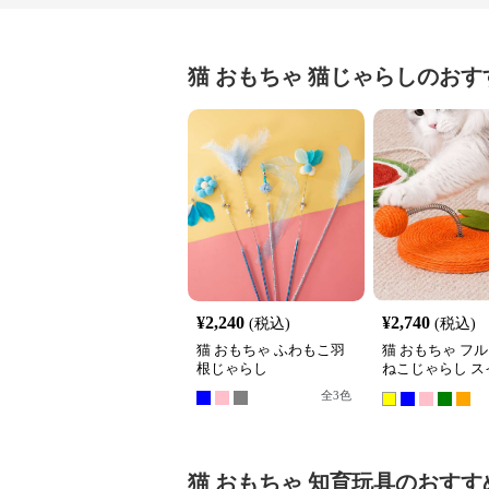
猫 おもちゃ
猫じゃらし
のおす
¥
2,240
¥
2,740
(税込)
(税込)
猫 おもちゃ ふわもこ羽
猫 おもちゃ フ
根じゃらし
ねこじゃらし ス
ール
全
3
色
猫 おもちゃ
知育玩具
のおすす