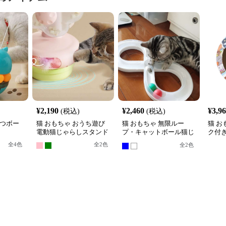
¥
2,190
¥
2,460
¥
3,9
(税込)
(税込)
やつボー
猫 おもちゃ おうち遊び
猫 おもちゃ 無限ルー
猫 お
電動猫じゃらしスタンド
プ・キャットボール猫じ
ク付
ゃらし
ル転
全
4
色
全
2
色
全
2
色