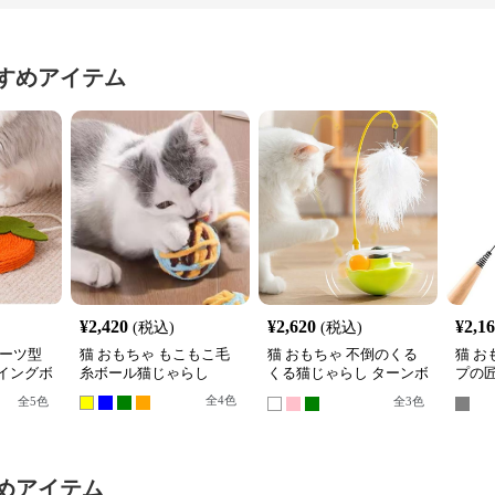
すめアイテム
¥
2,420
¥
2,620
¥
2,1
(税込)
(税込)
ルーツ型
猫 おもちゃ もこもこ毛
猫 おもちゃ 不倒のくる
猫 お
イングボ
糸ボール猫じゃらし
くる猫じゃらし ターンボ
プの匠
ール
根付
全
4
色
全
5
色
全
3
色
めアイテム