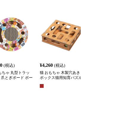
60
¥
4,260
¥
3,710
(税込)
(税込)
(税込)
もちゃ 丸型トラッ
猫 おもちゃ 木製穴あき
猫 おもちゃ 吸盤付きふ
き爪とぎボード ボー
ボックス猫用知育パズル
わふわポンポン スプリ
がし知育玩具
おもちゃ
グ吊り下げ猫じゃらし