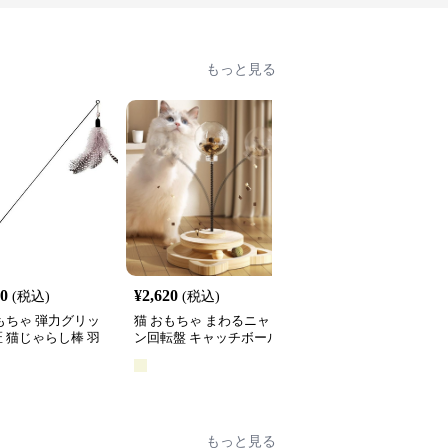
もっと見る
60
¥
2,620
¥
2,660
(税込)
(税込)
(税込)
もちゃ 弾力グリッ
猫 おもちゃ まわるニャ
猫 おもちゃ 光る宇宙船
 猫じゃらし棒 羽
ン回転盤 キャッチボール
型猫じゃらし
き
タワー
全
2
色
もっと見る