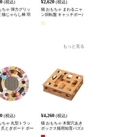
60
¥
2,620
¥
2,660
(税込)
(税込)
(税込)
もちゃ 弾力グリッ
猫 おもちゃ まわるニャ
猫 おもちゃ 光る宇宙船
 猫じゃらし棒 羽
ン回転盤 キャッチボール
型猫じゃらし
き
タワー
全
2
色
もっと見る
60
¥
4,260
¥
3,710
(税込)
(税込)
(税込)
もちゃ 丸型トラッ
猫 おもちゃ 木製穴あき
猫 おもちゃ 吸盤付きふ
き爪とぎボード ボー
ボックス猫用知育パズル
わふわポンポン スプリ
がし知育玩具
おもちゃ
グ吊り下げ猫じゃらし