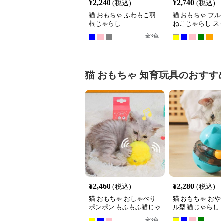
¥
2,240
¥
2,740
(税込)
(税込)
猫 おもちゃ ふわもこ羽
猫 おもちゃ フ
根じゃらし
ねこじゃらし ス
ール
全
3
色
猫 おもちゃ
知育玩具
のおすす
¥
2,460
¥
2,280
(税込)
(税込)
猫 おもちゃ おしゃべり
猫 おもちゃ お
ポンポン もふもふ猫じゃ
ル型 猫じゃらし
らし
全
3
色