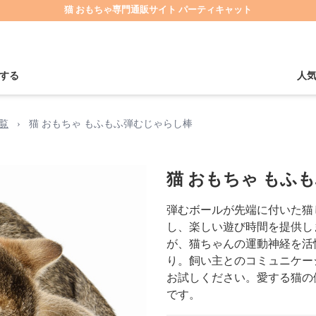
猫 おもちゃ専門通販サイト パーティキャット
する
人
覧
›
猫 おもちゃ もふもふ弾むじゃらし棒
猫 おもちゃ もふ
弾むボールが先端に付いた猫
し、楽しい遊び時間を提供し
が、猫ちゃんの運動神経を活
り。飼い主とのコミュニケー
お試しください。愛する猫の
です。