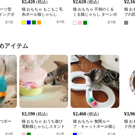
¥
2,420
¥
2,620
¥
2,1
(税込)
(税込)
ルーツ型
猫 おもちゃ もこもこ毛
猫 おもちゃ 不倒のくる
猫 お
イングボ
糸ボール猫じゃらし
くる猫じゃらし ターンボ
プの匠
ール
根付
全
4
色
全
5
色
全
3
色
めアイテム
¥
2,190
¥
2,460
¥
3,9
(税込)
(税込)
やつボー
猫 おもちゃ おうち遊び
猫 おもちゃ 無限ルー
猫 お
電動猫じゃらしスタンド
プ・キャットボール猫じ
ク付
ゃらし
ル転
全
4
色
全
2
色
全
2
色