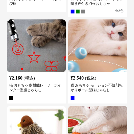
び棒
鳴き声付き羽根おもちゃ
全
3
色
¥
2,160
¥
2,540
(税込)
(税込)
猫 おもちゃ 多機能レーザーポイ
猫 おもちゃ モーション不規則転
ンター型猫じゃらし
がりボール型猫じゃらし