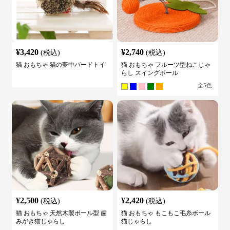
¥
3,420
¥
2,740
(税込)
(税込)
猫 おもちゃ 猫の夢中バードトイ
猫 おもちゃ フルーツ型ねこじゃ
らし スイングボール
全
5
色
¥
2,500
¥
2,420
(税込)
(税込)
猫 おもちゃ 天然木製ボール型 歯
猫 おもちゃ もこもこ毛糸ボール
みがき猫じゃらし
猫じゃらし