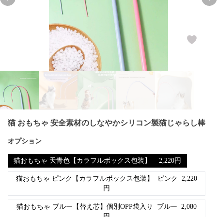
Previous slide
Nex
猫 おもちゃ 安全素材のしなやかシリコン製猫じゃらし棒
オプション
猫おもちゃ 天青色【カラフルボックス包装】
2,220
円
猫おもちゃ ピンク【カラフルボックス包装】
ピンク
2,220
円
猫おもちゃ ブルー【替え芯】個別OPP袋入り
ブルー
2,080
円