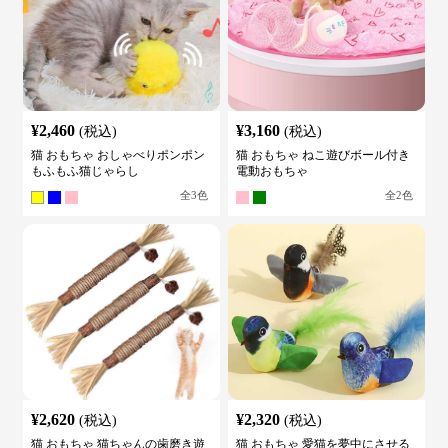
¥
2,460
¥
3,160
(税込)
(税込)
猫 おもちゃ おしゃべりポンポン
猫 おもちゃ ねこ遊びボール付き
もふもふ猫じゃらし
電動おもちゃ
全
3
色
全
2
色
¥
2,620
¥
2,320
(税込)
(税込)
猫 おもちゃ 猫ちゃんの歯磨き遊
猫 おもちゃ 愛猫を夢中にさせる