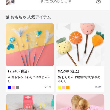
またたびおもちゃ
猫 おもちゃ 人気アイテム
¥
2,240
¥
2,240
(税込)
(税込)
猫 おもちゃ ふわもこ羽根じゃら
猫 おもちゃ 果物畑のお散歩猫じ
し
ゃらし
全
3
色
全
3
色