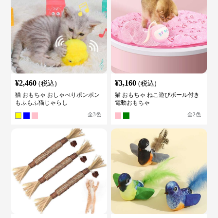
¥
2,460
¥
3,160
(税込)
(税込)
猫 おもちゃ おしゃべりポンポン
猫 おもちゃ ねこ遊びボール付き
もふもふ猫じゃらし
電動おもちゃ
全
3
色
全
2
色