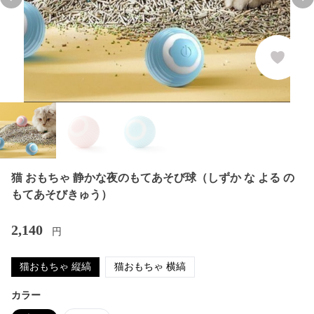
Previous slide
Nex
猫 おもちゃ 静かな夜のもてあそび球（しずか な よる の
もてあそびきゅう）
2,140
円
猫おもちゃ 縦縞
猫おもちゃ 横縞
カラー