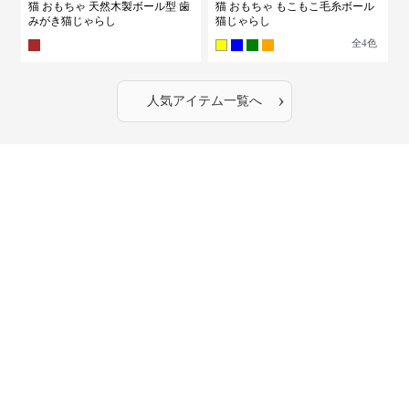
猫 おもちゃ 天然木製ボール型 歯
猫 おもちゃ もこもこ毛糸ボール
みがき猫じゃらし
猫じゃらし
全
4
色
›
人気アイテム一覧へ