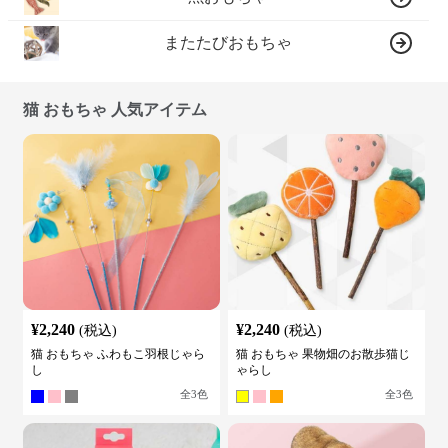
またたびおもちゃ
猫 おもちゃ 人気アイテム
¥
2,240
¥
2,240
(税込)
(税込)
猫 おもちゃ ふわもこ羽根じゃら
猫 おもちゃ 果物畑のお散歩猫じ
し
ゃらし
全
3
色
全
3
色