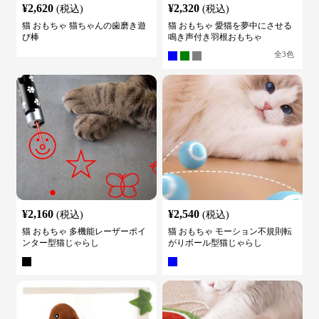
¥
2,620
¥
2,320
(税込)
(税込)
猫 おもちゃ 猫ちゃんの歯磨き遊
猫 おもちゃ 愛猫を夢中にさせる
び棒
鳴き声付き羽根おもちゃ
全
3
色
¥
2,160
¥
2,540
(税込)
(税込)
猫 おもちゃ 多機能レーザーポイ
猫 おもちゃ モーション不規則転
ンター型猫じゃらし
がりボール型猫じゃらし