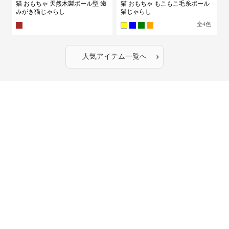
猫 おもちゃ 天然木製ボール型 歯
猫 おもちゃ もこもこ毛糸ボール
みがき猫じゃらし
猫じゃらし
全
4
色
›
人気アイテム一覧へ