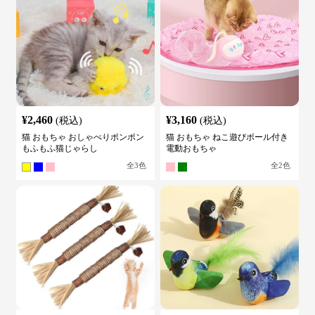
¥
2,460
¥
3,160
(税込)
(税込)
猫 おもちゃ おしゃべりポンポン
猫 おもちゃ ねこ遊びボール付き
もふもふ猫じゃらし
電動おもちゃ
全
3
色
全
2
色