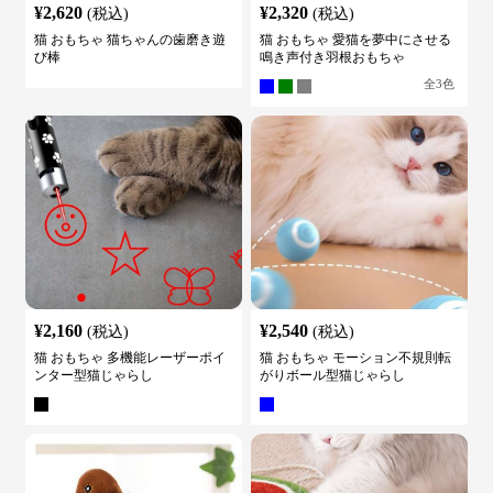
¥
2,620
¥
2,320
(税込)
(税込)
猫 おもちゃ 猫ちゃんの歯磨き遊
猫 おもちゃ 愛猫を夢中にさせる
び棒
鳴き声付き羽根おもちゃ
全
3
色
¥
2,160
¥
2,540
(税込)
(税込)
猫 おもちゃ 多機能レーザーポイ
猫 おもちゃ モーション不規則転
ンター型猫じゃらし
がりボール型猫じゃらし