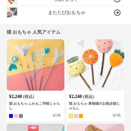
またたびおもちゃ
猫 おもちゃ 人気アイテム
¥
2,240
¥
2,240
(税込)
(税込)
猫 おもちゃ ふわもこ羽根じゃら
猫 おもちゃ 果物畑のお散歩猫じ
し
ゃらし
全
3
色
全
3
色