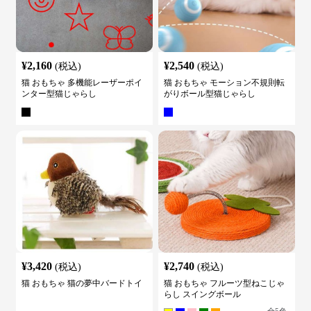
¥
2,160
¥
2,540
(税込)
(税込)
猫 おもちゃ 多機能レーザーポイ
猫 おもちゃ モーション不規則転
ンター型猫じゃらし
がりボール型猫じゃらし
¥
3,420
¥
2,740
(税込)
(税込)
猫 おもちゃ 猫の夢中バードトイ
猫 おもちゃ フルーツ型ねこじゃ
らし スイングボール
全
5
色