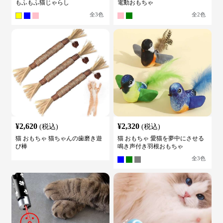
もふもふ猫じゃらし
電動おもちゃ
全
3
色
全
2
色
¥
2,620
¥
2,320
(税込)
(税込)
猫 おもちゃ 猫ちゃんの歯磨き遊
猫 おもちゃ 愛猫を夢中にさせる
び棒
鳴き声付き羽根おもちゃ
全
3
色