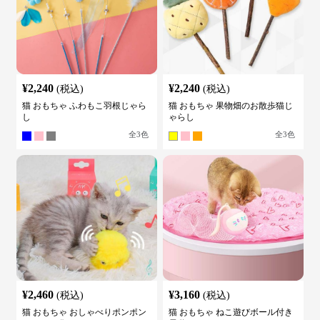
¥
2,240
¥
2,240
(税込)
(税込)
猫 おもちゃ ふわもこ羽根じゃら
猫 おもちゃ 果物畑のお散歩猫じ
し
ゃらし
全
3
色
全
3
色
¥
2,460
¥
3,160
(税込)
(税込)
猫 おもちゃ おしゃべりポンポン
猫 おもちゃ ねこ遊びボール付き