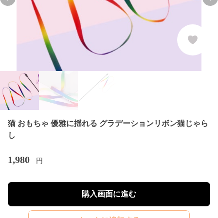
Previous slide
Nex
猫 おもちゃ 優雅に揺れる グラデーションリボン猫じゃら
し
1,980
円
購入画面に進む