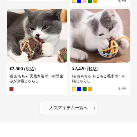
¥
2,500
¥
2,420
(税込)
(税込)
猫 おもちゃ 天然木製ボール型 歯
猫 おもちゃ もこもこ毛糸ボール
みがき猫じゃらし
猫じゃらし
全
4
色
›
人気アイテム一覧へ