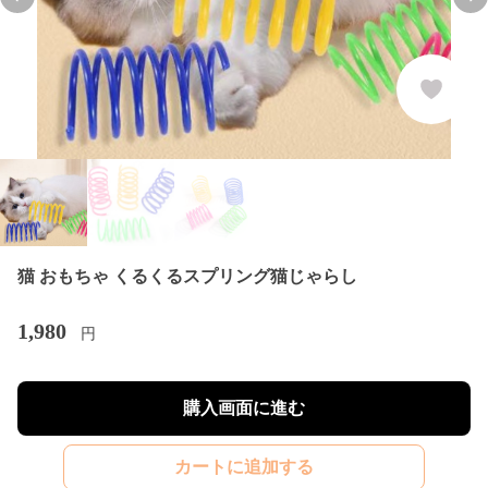
Previous slide
Nex
猫 おもちゃ くるくるスプリング猫じゃらし
1,980
円
購入画面に進む
カートに追加する