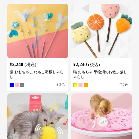
¥
2,240
¥
2,240
(税込)
(税込)
猫 おもちゃ ふわもこ羽根じゃら
猫 おもちゃ 果物畑のお散歩猫じ
し
ゃらし
全
3
色
全
3
色