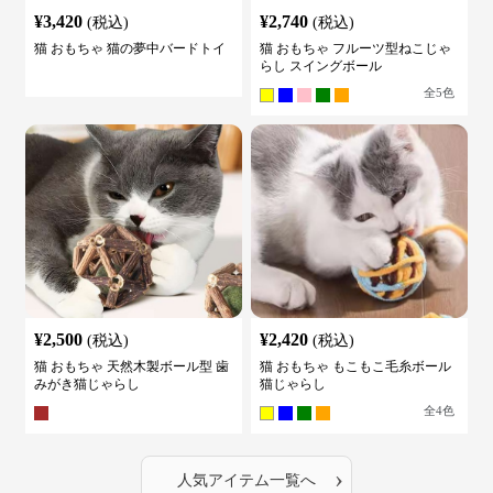
¥
3,420
¥
2,740
(税込)
(税込)
猫 おもちゃ 猫の夢中バードトイ
猫 おもちゃ フルーツ型ねこじゃ
らし スイングボール
全
5
色
¥
2,500
¥
2,420
(税込)
(税込)
猫 おもちゃ 天然木製ボール型 歯
猫 おもちゃ もこもこ毛糸ボール
みがき猫じゃらし
猫じゃらし
全
4
色
›
人気アイテム一覧へ