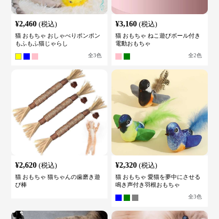
¥
2,460
¥
3,160
(税込)
(税込)
猫 おもちゃ おしゃべりポンポン
猫 おもちゃ ねこ遊びボール付き
もふもふ猫じゃらし
電動おもちゃ
全
3
色
全
2
色
¥
2,620
¥
2,320
(税込)
(税込)
猫 おもちゃ 猫ちゃんの歯磨き遊
猫 おもちゃ 愛猫を夢中にさせる
び棒
鳴き声付き羽根おもちゃ
全
3
色