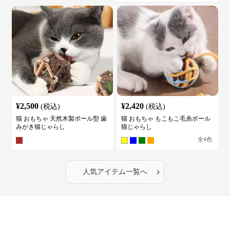
¥
2,500
¥
2,420
(税込)
(税込)
猫 おもちゃ 天然木製ボール型 歯
猫 おもちゃ もこもこ毛糸ボール
みがき猫じゃらし
猫じゃらし
全
4
色
›
人気アイテム一覧へ