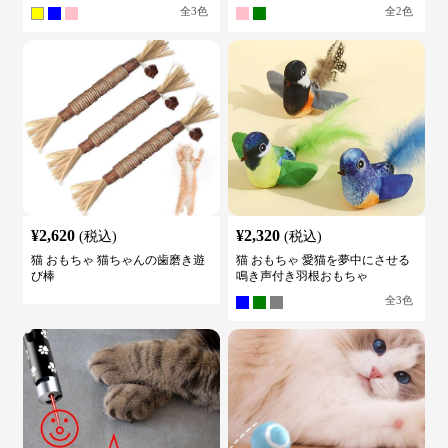
全
3
色
全
2
色
¥
2,620
¥
2,320
(税込)
(税込)
猫 おもちゃ 猫ちゃんの歯磨き遊
猫 おもちゃ 愛猫を夢中にさせる
び棒
鳴き声付き羽根おもちゃ
全
3
色