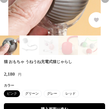
Previous slide
Nex
猫 おもちゃ うねうね充電式猫じゃらし
2,180
円
カラー
ピンク
グリーン
グレー
レッド