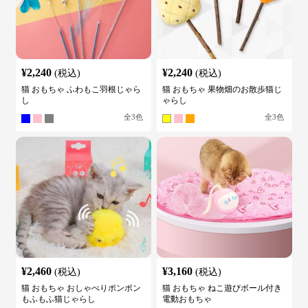
¥
2,240
¥
2,240
(税込)
(税込)
猫 おもちゃ ふわもこ羽根じゃら
猫 おもちゃ 果物畑のお散歩猫じ
し
ゃらし
全
3
色
全
3
色
¥
2,460
¥
3,160
(税込)
(税込)
猫 おもちゃ おしゃべりポンポン
猫 おもちゃ ねこ遊びボール付き
もふもふ猫じゃらし
電動おもちゃ