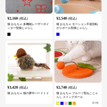
¥
2,160
¥
2,540
(税込)
(税込)
猫 おもちゃ 多機能レーザーポイ
猫 おもちゃ モーション不規則転
ンター型猫じゃらし
がりボール型猫じゃらし
¥
3,420
¥
2,740
(税込)
(税込)
猫 おもちゃ 猫の夢中バードトイ
猫 おもちゃ フルーツ型ねこじゃ
らし スイングボール
全
5
色