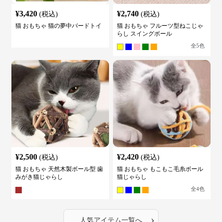
¥
3,420
¥
2,740
(税込)
(税込)
猫 おもちゃ 猫の夢中バードトイ
猫 おもちゃ フルーツ型ねこじゃ
らし スイングボール
全
5
色
¥
2,500
¥
2,420
(税込)
(税込)
猫 おもちゃ 天然木製ボール型 歯
猫 おもちゃ もこもこ毛糸ボール
みがき猫じゃらし
猫じゃらし
全
4
色
›
人気アイテム一覧へ