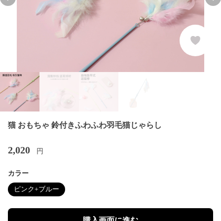
Previous slide
Nex
猫 おもちゃ 鈴付きふわふわ羽毛猫じゃらし
2,020
円
カラー
ピンク+ブルー
購入画面に進む