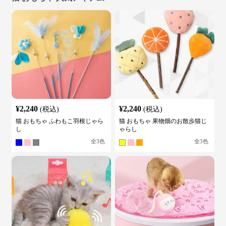
¥
2,240
¥
2,240
(税込)
(税込)
猫 おもちゃ ふわもこ羽根じゃら
猫 おもちゃ 果物畑のお散歩猫じ
し
ゃらし
全
3
色
全
3
色