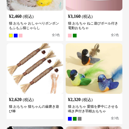
¥
2,460
¥
3,160
(税込)
(税込)
猫 おもちゃ おしゃべりポンポン
猫 おもちゃ ねこ遊びボール付き
もふもふ猫じゃらし
電動おもちゃ
全
3
色
全
2
色
¥
2,620
¥
2,320
(税込)
(税込)
猫 おもちゃ 猫ちゃんの歯磨き遊
猫 おもちゃ 愛猫を夢中にさせる
び棒
鳴き声付き羽根おもちゃ
全
3
色