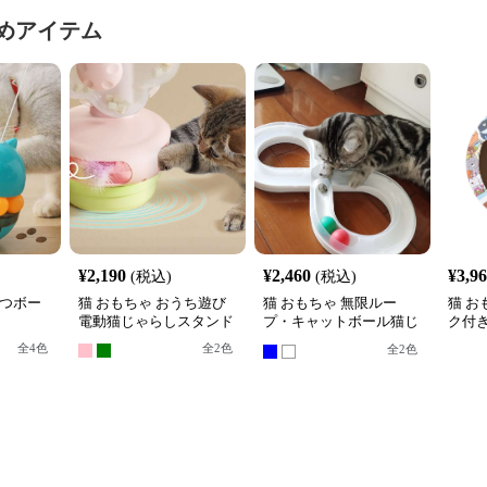
めアイテム
¥
2,190
¥
2,460
¥
3,9
(税込)
(税込)
やつボー
猫 おもちゃ おうち遊び
猫 おもちゃ 無限ルー
猫 お
電動猫じゃらしスタンド
プ・キャットボール猫じ
ク付
ゃらし
ル転
全
4
色
全
2
色
全
2
色