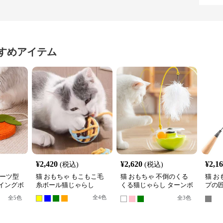
すめアイテム
¥
2,420
¥
2,620
¥
2,1
(税込)
(税込)
ルーツ型
猫 おもちゃ もこもこ毛
猫 おもちゃ 不倒のくる
猫 お
イングボ
糸ボール猫じゃらし
くる猫じゃらし ターンボ
プの匠
ール
根付
全
4
色
全
5
色
全
3
色