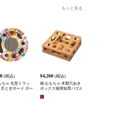
もっと見る
60
¥
4,260
¥
3,710
(税込)
(税込)
(税込)
もちゃ 丸型トラッ
猫 おもちゃ 木製穴あき
猫 おもちゃ 吸盤付きふ
き爪とぎボード ボー
ボックス猫用知育パズル
わふわポンポン スプリ
がし知育玩具
おもちゃ
グ吊り下げ猫じゃらし