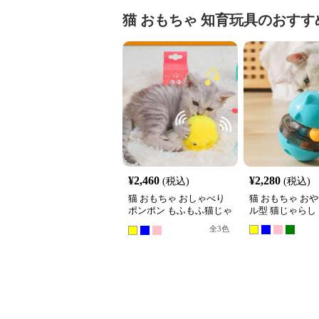
猫 おもちゃ
知育玩具
のおすす
¥
2,460
¥
2,280
(税込)
(税込)
猫 おもちゃ おしゃべり
猫 おもちゃ お
ポンポン もふもふ猫じゃ
ル型 猫じゃらし
らし
全
3
色