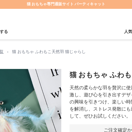
猫 おもちゃ専門通販サイト パーティキャット
する
人
覧
›
猫 おもちゃ ふわもこ天然羽 猫じゃらし
猫 おもちゃ ふわ
天然の柔らかな羽を贅沢に使
激し、遊び心を引き出すデザ
の興味を引きつけ、楽しい時
を解消し、ストレス発散にも
して、ぜひお試しください。
ご注文確定か