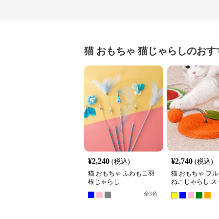
猫 おもちゃ
猫じゃらし
のおす
¥
2,240
¥
2,740
(税込)
(税込)
猫 おもちゃ ふわもこ羽
猫 おもちゃ フ
根じゃらし
ねこじゃらし ス
ール
全
3
色