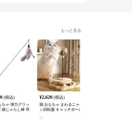
もっと見る
60
¥
2,620
¥
2,660
(税込)
(税込)
(税込)
もちゃ 弾力グリッ
猫 おもちゃ まわるニャ
猫 おもちゃ 光る宇宙船
 猫じゃらし棒 羽
ン回転盤 キャッチボール
型猫じゃらし
き
タワー
全
2
色