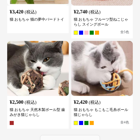
¥
3,420
¥
2,740
(税込)
(税込)
猫 おもちゃ 猫の夢中バードトイ
猫 おもちゃ フルーツ型ねこじゃ
らし スイングボール
全
5
色
¥
2,500
¥
2,420
(税込)
(税込)
猫 おもちゃ 天然木製ボール型 歯
猫 おもちゃ もこもこ毛糸ボール
みがき猫じゃらし
猫じゃらし
全
4
色