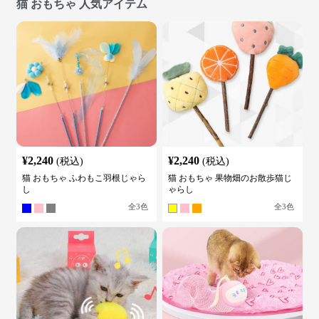
猫 おもちゃ 人気アイテム
¥
2,240
¥
2,240
(税込)
(税込)
猫 おもちゃ ふわもこ羽根じゃら
猫 おもちゃ 果物畑のお散歩猫じ
し
ゃらし
全
3
色
全
3
色