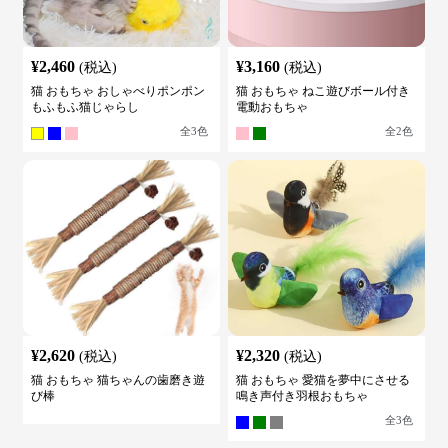
¥
2,460
¥
3,160
(税込)
(税込)
猫 おもちゃ おしゃべりポンポン
猫 おもちゃ ねこ遊びボール付き
もふもふ猫じゃらし
電動おもちゃ
全
3
色
全
2
色
¥
2,620
¥
2,320
(税込)
(税込)
猫 おもちゃ 猫ちゃんの歯磨き遊
猫 おもちゃ 愛猫を夢中にさせる
び棒
鳴き声付き羽根おもちゃ
全
3
色