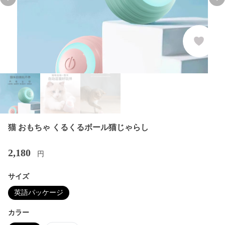
Previous slide
Nex
猫 おもちゃ くるくるボール猫じゃらし
2,180
円
サイズ
英語パッケージ
カラー