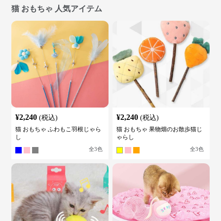
猫 おもちゃ 人気アイテム
¥
2,240
¥
2,240
(税込)
(税込)
猫 おもちゃ ふわもこ羽根じゃら
猫 おもちゃ 果物畑のお散歩猫じ
し
ゃらし
全
3
色
全
3
色