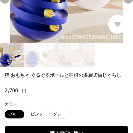
Previous slide
Nex
猫 おもちゃ ぐるぐるボールと羽根の多層式猫じゃらし
2,700
円
カラー
ブルー
ピンク
グレー