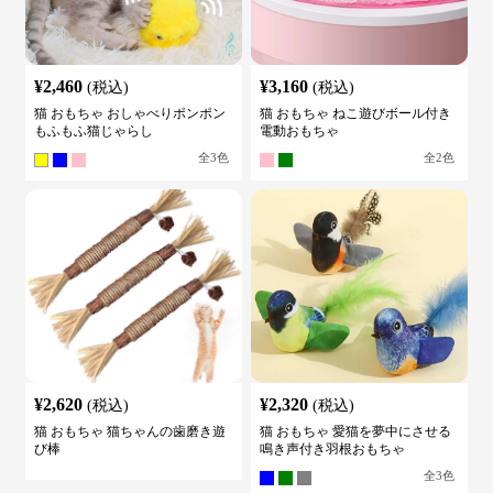
¥
2,460
¥
3,160
(税込)
(税込)
猫 おもちゃ おしゃべりポンポン
猫 おもちゃ ねこ遊びボール付き
もふもふ猫じゃらし
電動おもちゃ
全
3
色
全
2
色
¥
2,620
¥
2,320
(税込)
(税込)
猫 おもちゃ 猫ちゃんの歯磨き遊
猫 おもちゃ 愛猫を夢中にさせる
び棒
鳴き声付き羽根おもちゃ
全
3
色