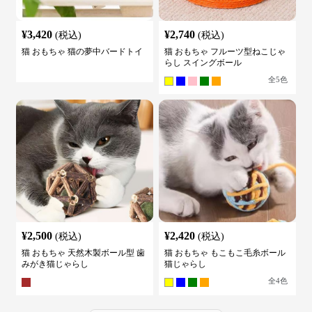
¥
3,420
¥
2,740
(税込)
(税込)
猫 おもちゃ 猫の夢中バードトイ
猫 おもちゃ フルーツ型ねこじゃ
らし スイングボール
全
5
色
¥
2,500
¥
2,420
(税込)
(税込)
猫 おもちゃ 天然木製ボール型 歯
猫 おもちゃ もこもこ毛糸ボール
みがき猫じゃらし
猫じゃらし
全
4
色