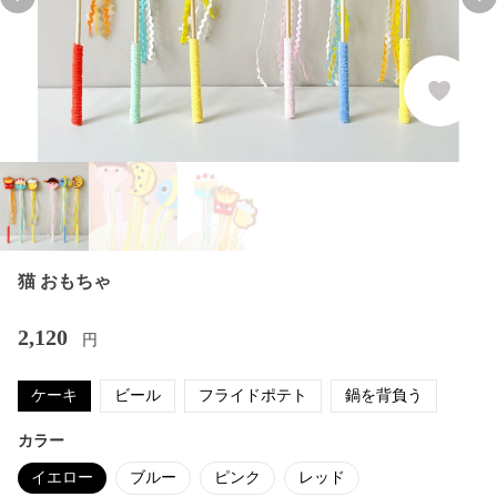
Previous slide
Nex
猫 おもちゃ
2,120
円
ケーキ
ビール
フライドポテト
鍋を背負う
カラー
イエロー
ブルー
ピンク
レッド