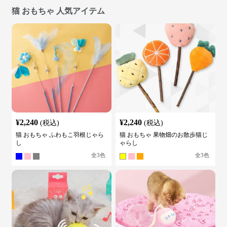
猫 おもちゃ 人気アイテム
¥
2,240
¥
2,240
(税込)
(税込)
猫 おもちゃ ふわもこ羽根じゃら
猫 おもちゃ 果物畑のお散歩猫じ
し
ゃらし
全
3
色
全
3
色