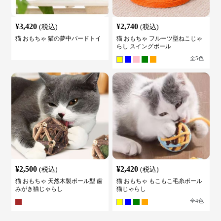
¥
3,420
¥
2,740
(税込)
(税込)
猫 おもちゃ 猫の夢中バードトイ
猫 おもちゃ フルーツ型ねこじゃ
らし スイングボール
全
5
色
¥
2,500
¥
2,420
(税込)
(税込)
猫 おもちゃ 天然木製ボール型 歯
猫 おもちゃ もこもこ毛糸ボール
みがき猫じゃらし
猫じゃらし
全
4
色