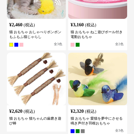
¥
2,460
¥
3,160
(税込)
(税込)
猫 おもちゃ おしゃべりポンポン
猫 おもちゃ ねこ遊びボール付き
もふもふ猫じゃらし
電動おもちゃ
全
3
色
全
2
色
¥
2,620
¥
2,320
(税込)
(税込)
猫 おもちゃ 猫ちゃんの歯磨き遊
猫 おもちゃ 愛猫を夢中にさせる
び棒
鳴き声付き羽根おもちゃ
全
3
色