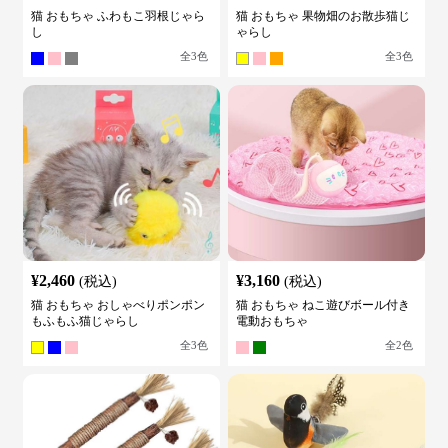
猫 おもちゃ ふわもこ羽根じゃら
猫 おもちゃ 果物畑のお散歩猫じ
し
ゃらし
全
3
色
全
3
色
¥
2,460
¥
3,160
(税込)
(税込)
猫 おもちゃ おしゃべりポンポン
猫 おもちゃ ねこ遊びボール付き
もふもふ猫じゃらし
電動おもちゃ
全
3
色
全
2
色