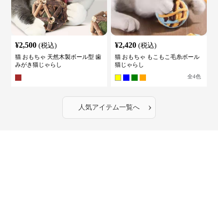
¥
2,500
¥
2,420
(税込)
(税込)
猫 おもちゃ 天然木製ボール型 歯
猫 おもちゃ もこもこ毛糸ボール
みがき猫じゃらし
猫じゃらし
全
4
色
›
人気アイテム一覧へ