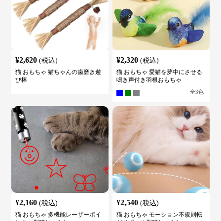
¥
2,620
¥
2,320
(税込)
(税込)
猫 おもちゃ 猫ちゃんの歯磨き遊
猫 おもちゃ 愛猫を夢中にさせる
び棒
鳴き声付き羽根おもちゃ
全
3
色
¥
2,160
¥
2,540
(税込)
(税込)
猫 おもちゃ 多機能レーザーポイ
猫 おもちゃ モーション不規則転