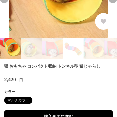
Previous slide
Nex
猫 おもちゃ コンパクト収納 トンネル型 猫じゃらし
2,420
円
カラー
マルチカラー
購入画面に進む