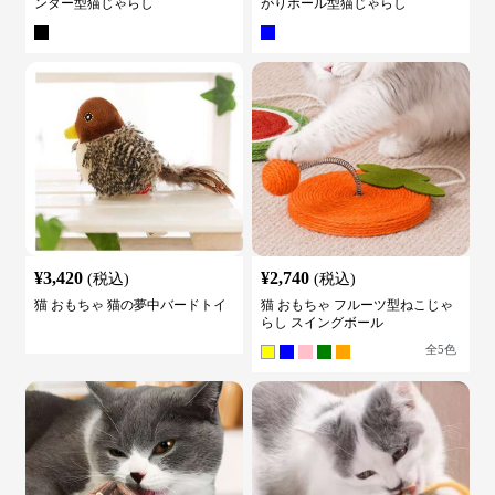
ンター型猫じゃらし
がりボール型猫じゃらし
¥
3,420
¥
2,740
(税込)
(税込)
猫 おもちゃ 猫の夢中バードトイ
猫 おもちゃ フルーツ型ねこじゃ
らし スイングボール
全
5
色