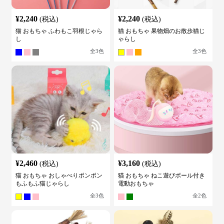
¥
2,240
¥
2,240
(税込)
(税込)
猫 おもちゃ ふわもこ羽根じゃら
猫 おもちゃ 果物畑のお散歩猫じ
し
ゃらし
全
3
色
全
3
色
¥
2,460
¥
3,160
(税込)
(税込)
猫 おもちゃ おしゃべりポンポン
猫 おもちゃ ねこ遊びボール付き
もふもふ猫じゃらし
電動おもちゃ
全
3
色
全
2
色