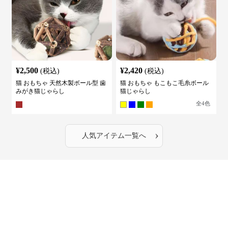
¥
2,500
¥
2,420
(税込)
(税込)
猫 おもちゃ 天然木製ボール型 歯
猫 おもちゃ もこもこ毛糸ボール
みがき猫じゃらし
猫じゃらし
全
4
色
›
人気アイテム一覧へ