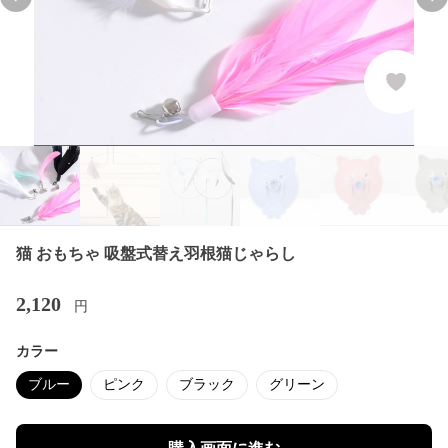
Previous slide
Nex
猫 おもちゃ 吸盤式替え羽根猫じゃらし
2,120
円
カラー
ブルー
ピンク
ブラック
グリーン