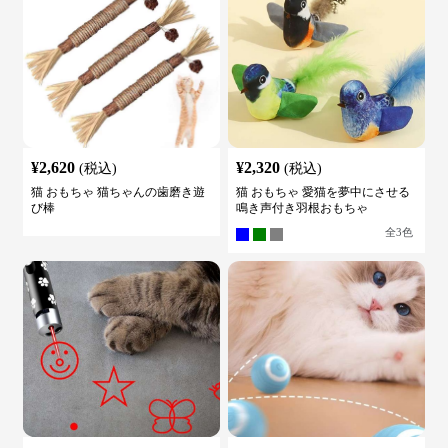
¥
2,620
¥
2,320
(税込)
(税込)
猫 おもちゃ 猫ちゃんの歯磨き遊
猫 おもちゃ 愛猫を夢中にさせる
び棒
鳴き声付き羽根おもちゃ
全
3
色