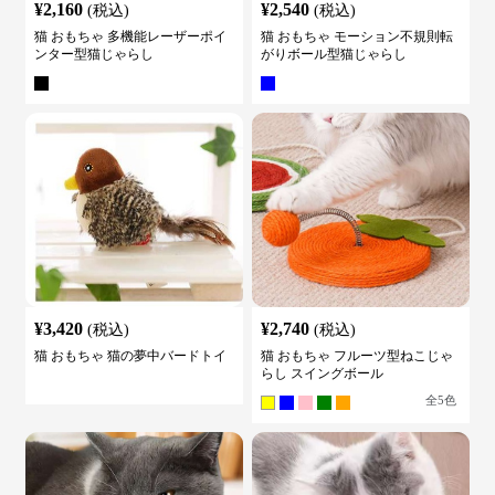
¥
2,160
¥
2,540
(税込)
(税込)
猫 おもちゃ 多機能レーザーポイ
猫 おもちゃ モーション不規則転
ンター型猫じゃらし
がりボール型猫じゃらし
¥
3,420
¥
2,740
(税込)
(税込)
猫 おもちゃ 猫の夢中バードトイ
猫 おもちゃ フルーツ型ねこじゃ
らし スイングボール
全
5
色