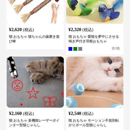
¥
2,620
¥
2,320
(税込)
(税込)
猫 おもちゃ 猫ちゃんの歯磨き遊
猫 おもちゃ 愛猫を夢中にさせる
び棒
鳴き声付き羽根おもちゃ
全
3
色
¥
2,160
¥
2,540
(税込)
(税込)
猫 おもちゃ 多機能レーザーポイ
猫 おもちゃ モーション不規則転
ンター型猫じゃらし
がりボール型猫じゃらし