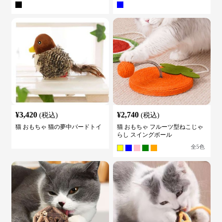
¥
3,420
¥
2,740
(税込)
(税込)
猫 おもちゃ 猫の夢中バードトイ
猫 おもちゃ フルーツ型ねこじゃ
らし スイングボール
全
5
色