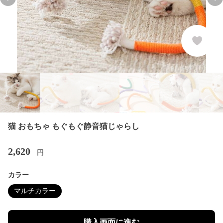
Previous slide
Nex
猫 おもちゃ もぐもぐ静音猫じゃらし
2,620
円
カラー
マルチカラー
購入画面に進む