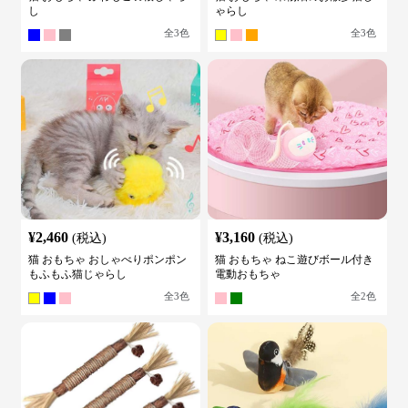
し
ゃらし
全
3
色
全
3
色
¥
2,460
¥
3,160
(税込)
(税込)
猫 おもちゃ おしゃべりポンポン
猫 おもちゃ ねこ遊びボール付き
もふもふ猫じゃらし
電動おもちゃ
全
3
色
全
2
色