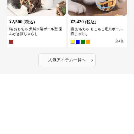
¥
2,500
¥
2,420
(税込)
(税込)
猫 おもちゃ 天然木製ボール型 歯
猫 おもちゃ もこもこ毛糸ボール
みがき猫じゃらし
猫じゃらし
全
4
色
›
人気アイテム一覧へ