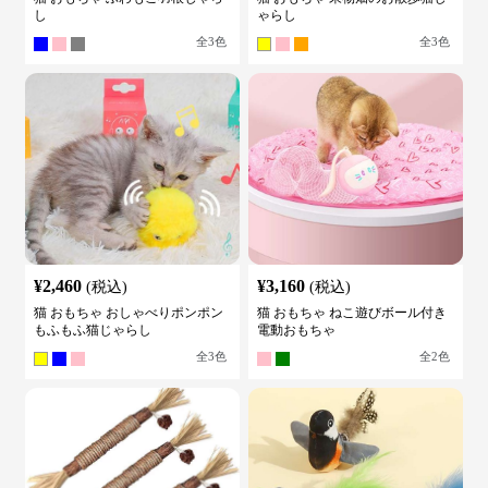
し
ゃらし
全
3
色
全
3
色
¥
2,460
¥
3,160
(税込)
(税込)
猫 おもちゃ おしゃべりポンポン
猫 おもちゃ ねこ遊びボール付き
もふもふ猫じゃらし
電動おもちゃ
全
3
色
全
2
色