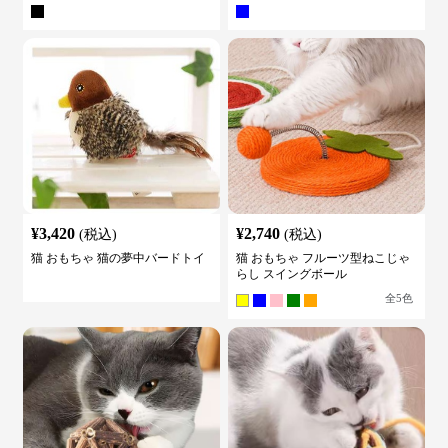
¥
3,420
¥
2,740
(税込)
(税込)
猫 おもちゃ 猫の夢中バードトイ
猫 おもちゃ フルーツ型ねこじゃ
らし スイングボール
全
5
色