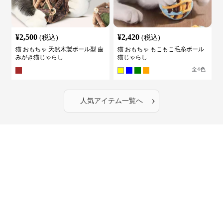
¥
2,500
¥
2,420
(税込)
(税込)
猫 おもちゃ 天然木製ボール型 歯
猫 おもちゃ もこもこ毛糸ボール
みがき猫じゃらし
猫じゃらし
全
4
色
›
人気アイテム一覧へ