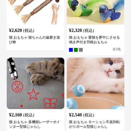
¥
2,620
¥
2,320
(税込)
(税込)
猫 おもちゃ 猫ちゃんの歯磨き遊
猫 おもちゃ 愛猫を夢中にさせる
び棒
鳴き声付き羽根おもちゃ
全
3
色
¥
2,160
¥
2,540
(税込)
(税込)
猫 おもちゃ 多機能レーザーポイ
猫 おもちゃ モーション不規則転
ンター型猫じゃらし
がりボール型猫じゃらし