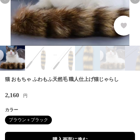
Previous slide
Nex
猫 おもちゃ ふわもふ天然毛 職人仕上げ猫じゃらし
2,160
円
カラー
ブラウン＋ブラック
購入画面に進む