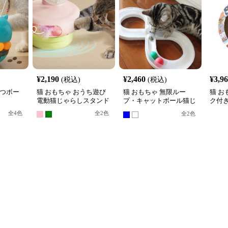
¥
2,190
¥
2,460
¥
3,9
(税込)
(税込)
やつボー
猫 おもちゃ おうち遊び
猫 おもちゃ 無限ルー
猫 お
電動猫じゃらしスタンド
プ・キャットボール猫じ
ク付
ゃらし
ル転
全
4
色
全
2
色
全
2
色