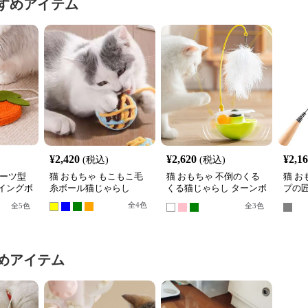
すめアイテム
¥
2,420
¥
2,620
¥
2,1
(税込)
(税込)
ルーツ型
猫 おもちゃ もこもこ毛
猫 おもちゃ 不倒のくる
猫 お
イングボ
糸ボール猫じゃらし
くる猫じゃらし ターンボ
プの匠
ール
根付
全
4
色
全
5
色
全
3
色
めアイテム