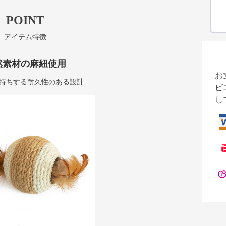
POINT
アイテム特徴
然素材の麻紐使用
お
持ちする耐久性のある設計
ビ
し