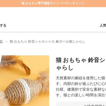
猫 おもちゃ専門通販サイト パーティキャット
する
人
覧
›
猫 おもちゃ 鈴音シャカシャカ 麻ボール猫じゃらし
猫 おもちゃ 鈴音
ゃらし
天然素材の麻紐を使用した猫
す。内部の鈴が遊ぶたびに心
仕様。健康的で安全な素材な
す。猫との楽しい時間を演出