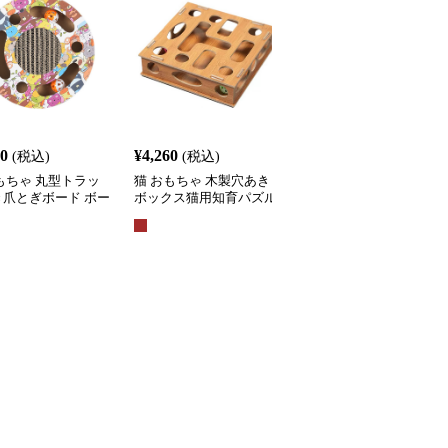
60
¥
4,260
¥
3,710
(税込)
(税込)
(税込)
もちゃ 丸型トラッ
猫 おもちゃ 木製穴あき
猫 おもちゃ 吸盤付きふ
き爪とぎボード ボー
ボックス猫用知育パズル
わふわポンポン スプリ
がし知育玩具
おもちゃ
グ吊り下げ猫じゃらし