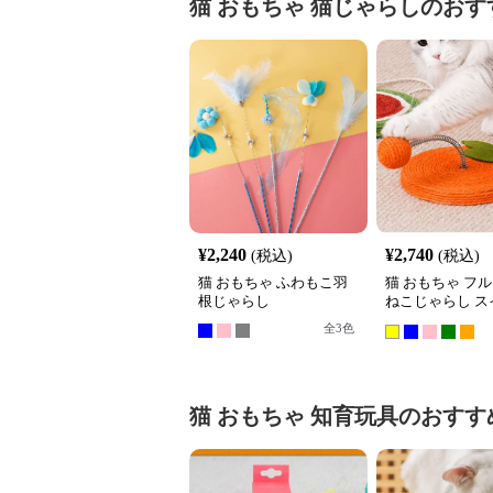
猫 おもちゃ
猫じゃらし
のおす
¥
2,240
¥
2,740
(税込)
(税込)
猫 おもちゃ ふわもこ羽
猫 おもちゃ フ
根じゃらし
ねこじゃらし ス
ール
全
3
色
猫 おもちゃ
知育玩具
のおすす