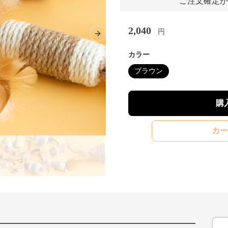
ご注文確定か
2,040
円
Next slide
カラー
ブラウン
購
カー