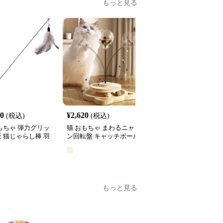
もっと見る
60
¥
2,620
¥
2,660
(税込)
(税込)
(税込)
もちゃ 弾力グリッ
猫 おもちゃ まわるニャ
猫 おもちゃ 光る宇宙船
 猫じゃらし棒 羽
ン回転盤 キャッチボール
型猫じゃらし
き
タワー
全
2
色
もっと見る