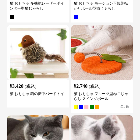
猫 おもちゃ 多機能レーザーポイ
猫 おもちゃ モーション不規則転
ンター型猫じゃらし
がりボール型猫じゃらし
¥
3,420
¥
2,740
(税込)
(税込)
猫 おもちゃ 猫の夢中バードトイ
猫 おもちゃ フルーツ型ねこじゃ
らし スイングボール
全
5
色