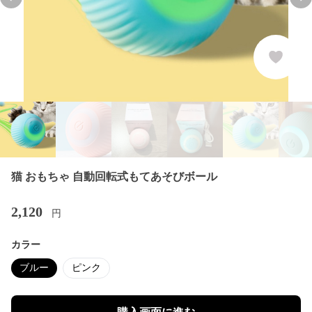
Previous slide
Nex
猫 おもちゃ 自動回転式もてあそびボール
2,120
円
カラー
ブルー
ピンク