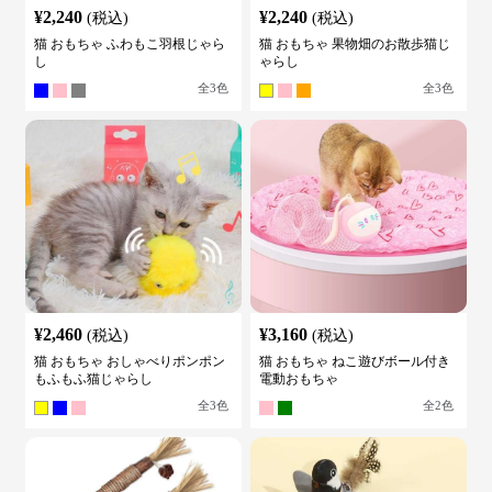
¥
2,240
¥
2,240
(税込)
(税込)
猫 おもちゃ ふわもこ羽根じゃら
猫 おもちゃ 果物畑のお散歩猫じ
し
ゃらし
全
3
色
全
3
色
¥
2,460
¥
3,160
(税込)
(税込)
猫 おもちゃ おしゃべりポンポン
猫 おもちゃ ねこ遊びボール付き
もふもふ猫じゃらし
電動おもちゃ
全
3
色
全
2
色