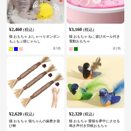
¥
2,460
¥
3,160
(税込)
(税込)
猫 おもちゃ おしゃべりポンポン
猫 おもちゃ ねこ遊びボール付き
もふもふ猫じゃらし
電動おもちゃ
全
3
色
全
2
色
¥
2,620
¥
2,320
(税込)
(税込)
猫 おもちゃ 猫ちゃんの歯磨き遊
猫 おもちゃ 愛猫を夢中にさせる
び棒
鳴き声付き羽根おもちゃ