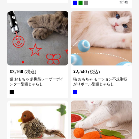
全
3
色
¥
2,160
¥
2,540
(税込)
(税込)
猫 おもちゃ 多機能レーザーポイ
猫 おもちゃ モーション不規則転
ンター型猫じゃらし
がりボール型猫じゃらし