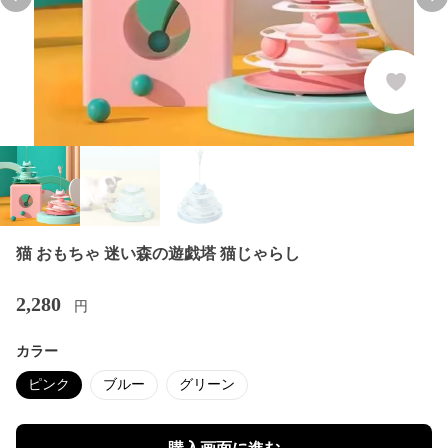
Previous slide
Nex
猫 おもちゃ 迷い森の遊戯塔 猫じゃらし
2,280
円
カラー
ピンク
ブルー
グリーン