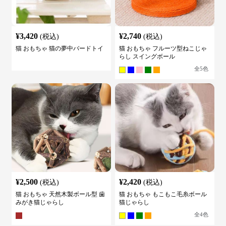
¥
3,420
¥
2,740
(税込)
(税込)
猫 おもちゃ 猫の夢中バードトイ
猫 おもちゃ フルーツ型ねこじゃ
らし スイングボール
全
5
色
¥
2,500
¥
2,420
(税込)
(税込)
猫 おもちゃ 天然木製ボール型 歯
猫 おもちゃ もこもこ毛糸ボール
みがき猫じゃらし
猫じゃらし
全
4
色