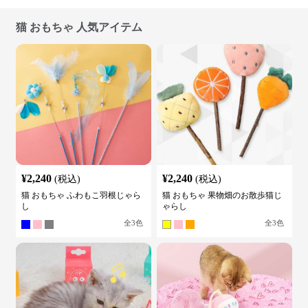
猫 おもちゃ 人気アイテム
¥
2,240
¥
2,240
(税込)
(税込)
猫 おもちゃ ふわもこ羽根じゃら
猫 おもちゃ 果物畑のお散歩猫じ
し
ゃらし
全
3
色
全
3
色