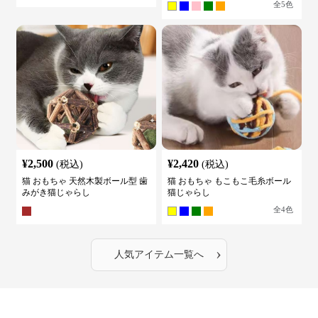
全
5
色
¥
2,500
¥
2,420
(税込)
(税込)
猫 おもちゃ 天然木製ボール型 歯
猫 おもちゃ もこもこ毛糸ボール
みがき猫じゃらし
猫じゃらし
全
4
色
›
人気アイテム一覧へ