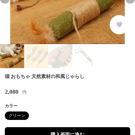
Previous slide
Nex
猫 おもちゃ 天然素材の和風じゃらし
2,080
円
カラー
グリーン
購入画面に進む