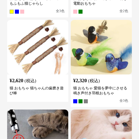
もふもふ猫じゃらし
電動おもちゃ
全
3
色
全
2
色
¥
2,620
¥
2,320
(税込)
(税込)
猫 おもちゃ 猫ちゃんの歯磨き遊
猫 おもちゃ 愛猫を夢中にさせる
び棒
鳴き声付き羽根おもちゃ
全
3
色