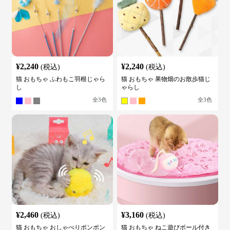
¥
2,240
¥
2,240
(税込)
(税込)
猫 おもちゃ ふわもこ羽根じゃら
猫 おもちゃ 果物畑のお散歩猫じ
し
ゃらし
全
3
色
全
3
色
¥
2,460
¥
3,160
(税込)
(税込)
猫 おもちゃ おしゃべりポンポン
猫 おもちゃ ねこ遊びボール付き