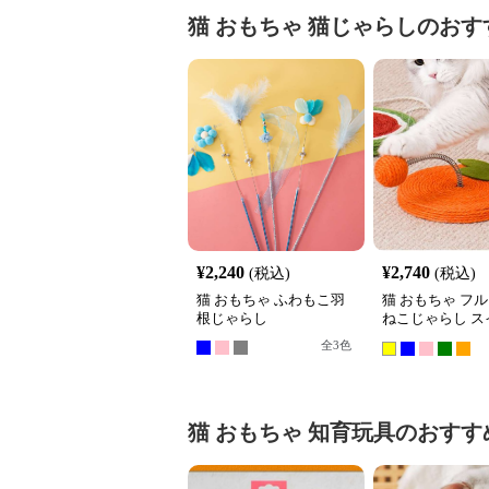
猫 おもちゃ
猫じゃらし
のおす
¥
2,240
¥
2,740
(税込)
(税込)
猫 おもちゃ ふわもこ羽
猫 おもちゃ フ
根じゃらし
ねこじゃらし ス
ール
全
3
色
猫 おもちゃ
知育玩具
のおすす