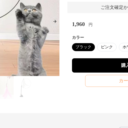
ご注文確定か
1,960
Next slide
円
カラー
ブラック
ピンク
ホ
購
カー