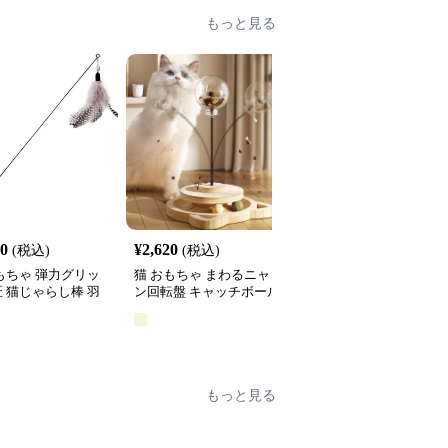
もっと見る
60
¥
2,620
¥
2,660
(税込)
(税込)
(税込)
もちゃ 弾力グリッ
猫 おもちゃ まわるニャ
猫 おもちゃ 光る宇宙船
 猫じゃらし棒 羽
ン回転盤 キャッチボール
型猫じゃらし
き
タワー
全
2
色
もっと見る