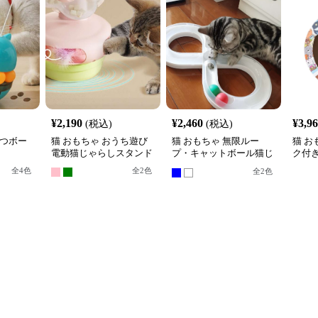
¥
2,190
¥
2,460
¥
3,9
(税込)
(税込)
やつボー
猫 おもちゃ おうち遊び
猫 おもちゃ 無限ルー
猫 お
電動猫じゃらしスタンド
プ・キャットボール猫じ
ク付
ゃらし
ル転
全
4
色
全
2
色
全
2
色