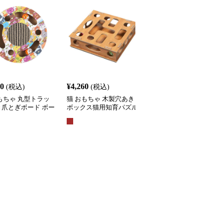
60
¥
4,260
¥
3,710
(税込)
(税込)
(税込)
もちゃ 丸型トラッ
猫 おもちゃ 木製穴あき
猫 おもちゃ 吸盤付きふ
き爪とぎボード ボー
ボックス猫用知育パズル
わふわポンポン スプリ
がし知育玩具
おもちゃ
グ吊り下げ猫じゃらし