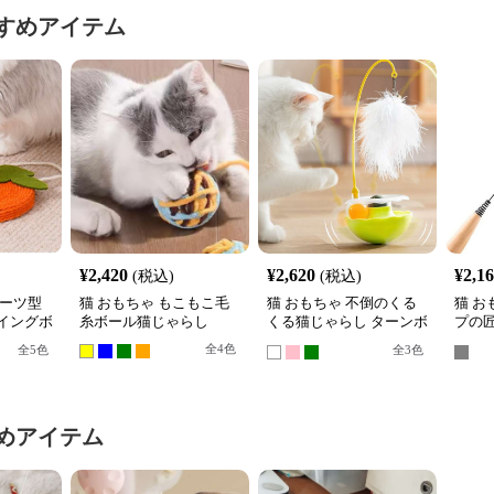
すめアイテム
¥
2,420
¥
2,620
¥
2,1
(税込)
(税込)
ルーツ型
猫 おもちゃ もこもこ毛
猫 おもちゃ 不倒のくる
猫 お
イングボ
糸ボール猫じゃらし
くる猫じゃらし ターンボ
プの匠
ール
根付
全
4
色
全
5
色
全
3
色
めアイテム