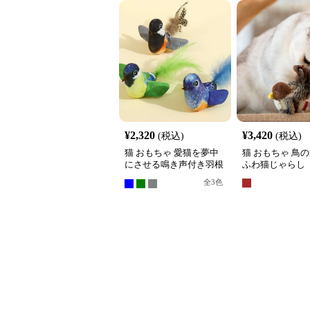
¥
2,320
¥
3,420
(税込)
(税込)
猫 おもちゃ 愛猫を夢中
猫 おもちゃ 鳥の
にさせる鳴き声付き羽根
ふわ猫じゃらし
おもちゃ
全
3
色