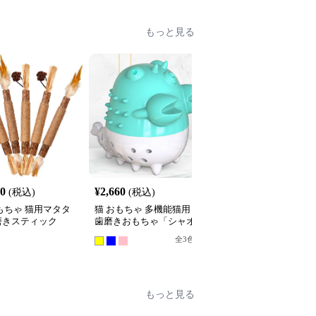
もっと見る
60
¥
2,660
¥
3,740
(税込)
(税込)
(税込)
もちゃ 猫用マタタ
猫 おもちゃ 多機能猫用
猫 おもちゃ 猫用魚型歯
磨きスティック
歯磨きおもちゃ「シャオ
磨きおもちゃ 木棒付き
ロンシャー」
ット
全
3
色
もっと見る