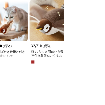
50
¥
2,710
¥
2,490
(税込)
(税込)
(税込)
羽ばたき仕掛け付き
猫 おもちゃ 羽ばたき音
猫 おもちゃ 仕掛け付き
猫おもちゃ
声付き鳥型ぬいぐるみ
鳥型吊り下げおもちゃ
全
3
色