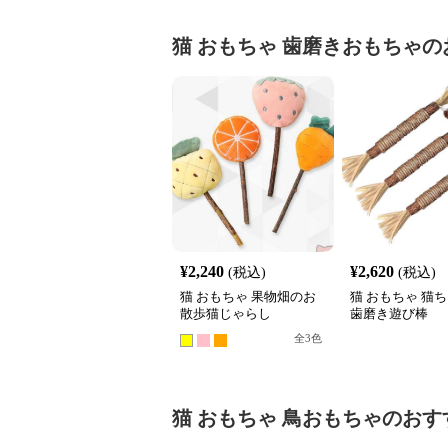
猫 おもちゃ
歯磨きおもちゃ
の
¥
2,240
¥
2,620
(税込)
(税込)
猫 おもちゃ 果物畑のお
猫 おもちゃ 猫
散歩猫じゃらし
歯磨き遊び棒
全
3
色
猫 おもちゃ
鳥おもちゃ
のおす