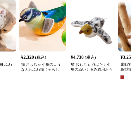
¥
2,320
¥
4,730
¥
3,2
(税込)
(税込)
舞 ふわ
猫 おもちゃ 小鳥のよう
猫 おもちゃ 羽ばたく小
電動
なふわふわ猫じゃらし
鳥のぬいぐるみ猫用おも
鳥型
ちゃ