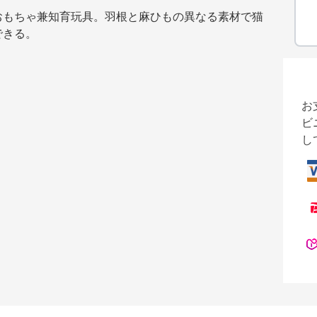
おもちゃ兼知育玩具。羽根と麻ひもの異なる素材で猫
できる。
お
ビ
し