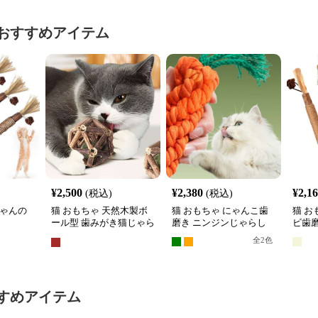
おすすめアイテム
¥
2,500
¥
2,380
¥
2,1
(税込)
(税込)
ちゃんの
猫 おもちゃ 天然木製ボ
猫 おもちゃ にゃんこ歯
猫 お
ール型 歯みがき猫じゃら
磨き ニンジンじゃらし
ビ歯
し
全
2
色
すめアイテム