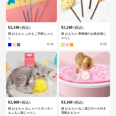
¥
2,240
¥
2,240
(税込)
(税込)
猫 おもちゃ ふわもこ羽根じゃら
猫 おもちゃ 果物畑のお散歩猫じ
し
ゃらし
全
3
色
全
3
色
¥
2,460
¥
3,160
(税込)
(税込)
猫 おもちゃ おしゃべりポンポン
猫 おもちゃ ねこ遊びボール付き
もふもふ猫じゃらし
電動おもちゃ