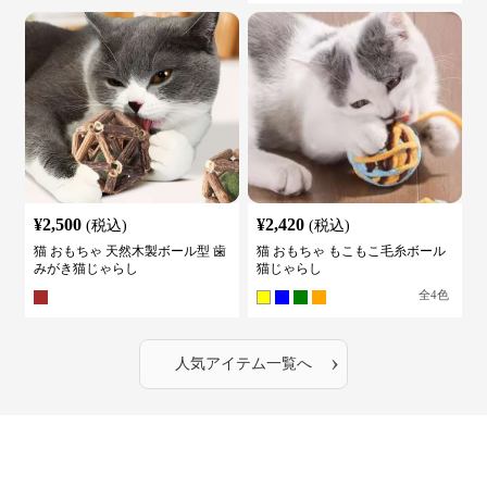
¥
2,500
¥
2,420
(税込)
(税込)
猫 おもちゃ 天然木製ボール型 歯
猫 おもちゃ もこもこ毛糸ボール
みがき猫じゃらし
猫じゃらし
全
4
色
›
人気アイテム一覧へ