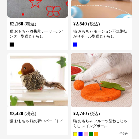
¥
2,160
¥
2,540
(税込)
(税込)
猫 おもちゃ 多機能レーザーポイ
猫 おもちゃ モーション不規則転
ンター型猫じゃらし
がりボール型猫じゃらし
¥
3,420
¥
2,740
(税込)
(税込)
猫 おもちゃ 猫の夢中バードトイ
猫 おもちゃ フルーツ型ねこじゃ
らし スイングボール
全
5
色