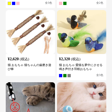
全
3
色
全
2
色
¥
2,620
¥
2,320
(税込)
(税込)
猫 おもちゃ 猫ちゃんの歯磨き遊
猫 おもちゃ 愛猫を夢中にさせる
び棒
鳴き声付き羽根おもちゃ
全
3
色