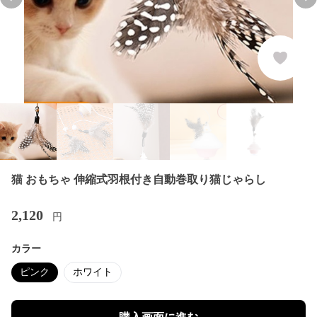
Previous slide
Nex
猫 おもちゃ 伸縮式羽根付き自動巻取り猫じゃらし
2,120
円
カラー
ピンク
ホワイト