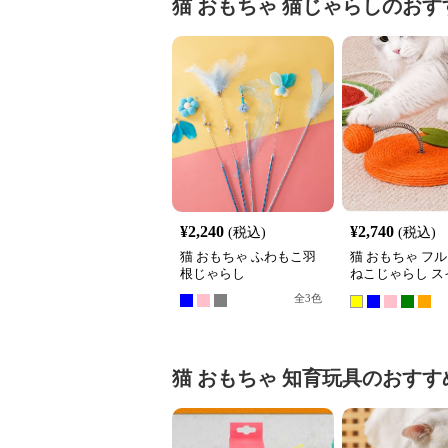
猫 おもちゃ
猫じゃらし
のおす
¥
2,240
¥
2,740
(税込)
(税込)
猫 おもちゃ ふわもこ羽
猫 おもちゃ フ
根じゃらし
ねこじゃらし ス
ール
全
3
色
猫 おもちゃ
知育玩具
のおすす