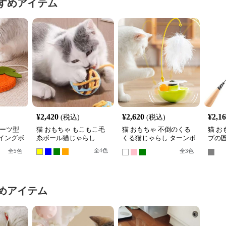
すめアイテム
¥
2,420
¥
2,620
¥
2,1
(税込)
(税込)
ルーツ型
猫 おもちゃ もこもこ毛
猫 おもちゃ 不倒のくる
猫 お
イングボ
糸ボール猫じゃらし
くる猫じゃらし ターンボ
プの匠
ール
根付
全
4
色
全
5
色
全
3
色
めアイテム