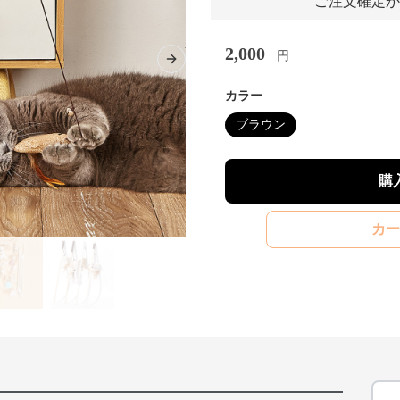
ご注文確定か
2,000
円
Next slide
カラー
ブラウン
購
カー