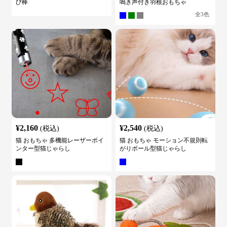
び棒
鳴き声付き羽根おもちゃ
全
3
色
¥
2,160
¥
2,540
(税込)
(税込)
猫 おもちゃ 多機能レーザーポイ
猫 おもちゃ モーション不規則転
ンター型猫じゃらし
がりボール型猫じゃらし