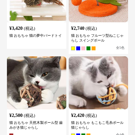
¥
3,420
¥
2,740
(税込)
(税込)
猫 おもちゃ 猫の夢中バードトイ
猫 おもちゃ フルーツ型ねこじゃ
らし スイングボール
全
5
色
¥
2,500
¥
2,420
(税込)
(税込)
猫 おもちゃ 天然木製ボール型 歯
猫 おもちゃ もこもこ毛糸ボール
みがき猫じゃらし
猫じゃらし
全
4
色