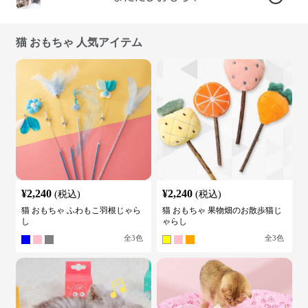
猫 おもちゃ 人気アイテム
¥
2,240
¥
2,240
(税込)
(税込)
猫 おもちゃ ふわもこ羽根じゃら
猫 おもちゃ 果物畑のお散歩猫じ
し
ゃらし
全
3
色
全
3
色