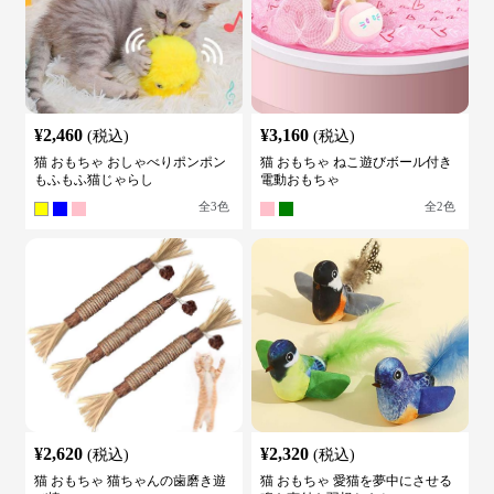
¥
2,460
¥
3,160
(税込)
(税込)
猫 おもちゃ おしゃべりポンポン
猫 おもちゃ ねこ遊びボール付き
もふもふ猫じゃらし
電動おもちゃ
全
3
色
全
2
色
¥
2,620
¥
2,320
(税込)
(税込)
猫 おもちゃ 猫ちゃんの歯磨き遊
猫 おもちゃ 愛猫を夢中にさせる