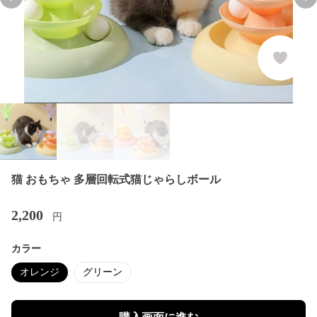
Previous slide
Nex
猫 おもちゃ 多層回転式猫じゃらしボール
2,200
円
カラー
オレンジ
グリーン