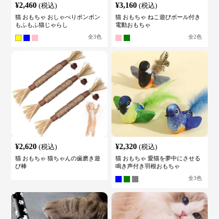
¥
2,460
¥
3,160
(税込)
(税込)
猫 おもちゃ おしゃべりポンポン
猫 おもちゃ ねこ遊びボール付き
もふもふ猫じゃらし
電動おもちゃ
全
3
色
全
2
色
¥
2,620
¥
2,320
(税込)
(税込)
猫 おもちゃ 猫ちゃんの歯磨き遊
猫 おもちゃ 愛猫を夢中にさせる
び棒
鳴き声付き羽根おもちゃ
全
3
色