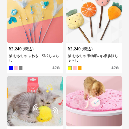
¥
2,240
¥
2,240
(税込)
(税込)
猫 おもちゃ ふわもこ羽根じゃら
猫 おもちゃ 果物畑のお散歩猫じ
し
ゃらし
全
3
色
全
3
色