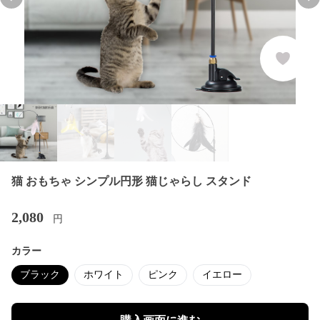
Previous slide
Nex
猫 おもちゃ シンプル円形 猫じゃらし スタンド
2,080
円
カラー
ブラック
ホワイト
ピンク
イエロー