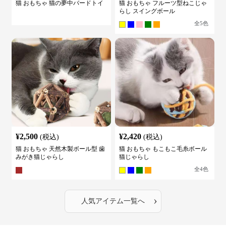
猫 おもちゃ 猫の夢中バードトイ
猫 おもちゃ フルーツ型ねこじゃ
らし スイングボール
全
5
色
¥
2,500
¥
2,420
(税込)
(税込)
猫 おもちゃ 天然木製ボール型 歯
猫 おもちゃ もこもこ毛糸ボール
みがき猫じゃらし
猫じゃらし
全
4
色
›
人気アイテム一覧へ