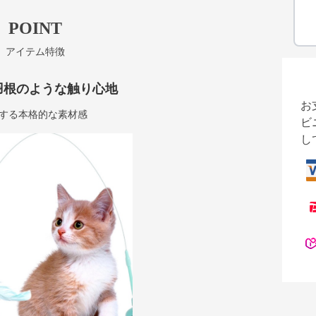
POINT
アイテム特徴
羽根のような触り心地
お
する本格的な素材感
ビ
し