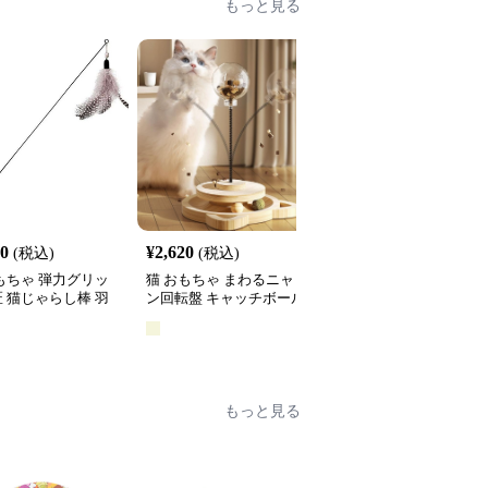
もっと見る
60
¥
2,620
¥
2,660
(税込)
(税込)
(税込)
もちゃ 弾力グリッ
猫 おもちゃ まわるニャ
猫 おもちゃ 光る宇宙船
 猫じゃらし棒 羽
ン回転盤 キャッチボール
型猫じゃらし
き
タワー
全
2
色
もっと見る