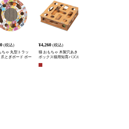
60
¥
4,260
¥
3,710
(税込)
(税込)
(税込)
もちゃ 丸型トラッ
猫 おもちゃ 木製穴あき
猫 おもちゃ 吸盤付きふ
き爪とぎボード ボー
ボックス猫用知育パズル
わふわポンポン スプリ
がし知育玩具
おもちゃ
グ吊り下げ猫じゃらし