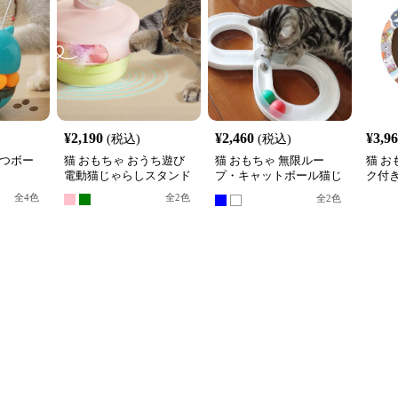
¥
2,190
¥
2,460
¥
3,9
(税込)
(税込)
やつボー
猫 おもちゃ おうち遊び
猫 おもちゃ 無限ルー
猫 お
電動猫じゃらしスタンド
プ・キャットボール猫じ
ク付
ゃらし
ル転
全
4
色
全
2
色
全
2
色