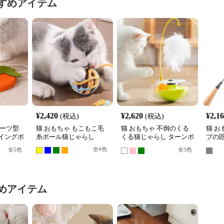
すめアイテム
¥
2,420
¥
2,620
¥
2,1
(税込)
(税込)
ルーツ型
猫 おもちゃ もこもこ毛
猫 おもちゃ 不倒のくる
猫 お
イングボ
糸ボール猫じゃらし
くる猫じゃらし ターンボ
プの匠
ール
根付
全
4
色
全
5
色
全
3
色
めアイテム