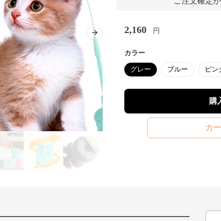
ご注文確定か
2,160
円
Next slide
カラー
グレー
ブルー
ピン
購
カー