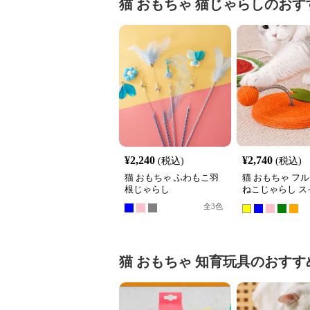
猫 おもちゃ
猫じゃらし
のおす
¥
2,240
¥
2,740
(税込)
(税込)
猫 おもちゃ ふわもこ羽
猫 おもちゃ フ
根じゃらし
ねこじゃらし ス
ール
全
3
色
猫 おもちゃ
知育玩具
のおすす