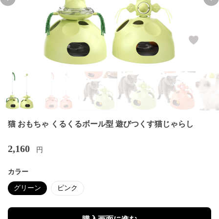
Previous slide
Nex
猫 おもちゃ くるくるボール型 遊びつくす猫じゃらし
2,160
円
カラー
グリーン
ピンク