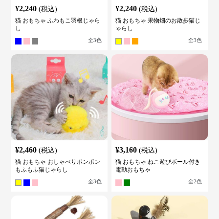
¥
2,240
¥
2,240
(税込)
(税込)
猫 おもちゃ ふわもこ羽根じゃら
猫 おもちゃ 果物畑のお散歩猫じ
し
ゃらし
全
3
色
全
3
色
¥
2,460
¥
3,160
(税込)
(税込)
猫 おもちゃ おしゃべりポンポン
猫 おもちゃ ねこ遊びボール付き
もふもふ猫じゃらし
電動おもちゃ
全
3
色
全
2
色