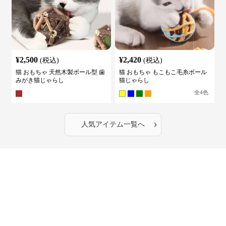
¥
2,500
¥
2,420
(税込)
(税込)
猫 おもちゃ 天然木製ボール型 歯
猫 おもちゃ もこもこ毛糸ボール
みがき猫じゃらし
猫じゃらし
全
4
色
›
人気アイテム一覧へ