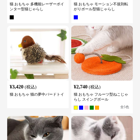
猫 おもちゃ 多機能レーザーポイ
猫 おもちゃ モーション不規則転
ンター型猫じゃらし
がりボール型猫じゃらし
¥
3,420
¥
2,740
(税込)
(税込)
猫 おもちゃ 猫の夢中バードトイ
猫 おもちゃ フルーツ型ねこじゃ
らし スイングボール
全
5
色