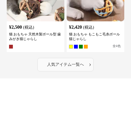
¥
2,500
¥
2,420
(税込)
(税込)
猫 おもちゃ 天然木製ボール型 歯
猫 おもちゃ もこもこ毛糸ボール
みがき猫じゃらし
猫じゃらし
全
4
色
›
人気アイテム一覧へ