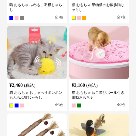
猫 おもちゃ ふわもこ羽根じゃら
猫 おもちゃ 果物畑のお散歩猫じ
し
ゃらし
全
3
色
全
3
色
¥
2,460
¥
3,160
(税込)
(税込)
猫 おもちゃ おしゃべりポンポン
猫 おもちゃ ねこ遊びボール付き
もふもふ猫じゃらし
電動おもちゃ
全
3
色
全
2
色