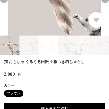
Previous slide
Nex
猫 おもちゃ くるくる回転 羽根つき猫じゃらし
2,080
円
カラー
ブラウン
購入画面に進む