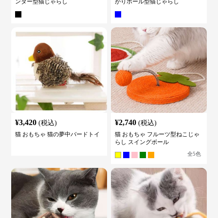
ンター型猫じゃらし
がりボール型猫じゃらし
¥
3,420
¥
2,740
(税込)
(税込)
猫 おもちゃ 猫の夢中バードトイ
猫 おもちゃ フルーツ型ねこじゃ
らし スイングボール
全
5
色