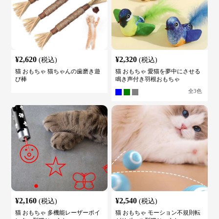
¥
2,620
¥
2,320
(税込)
(税込)
猫 おもちゃ 猫ちゃんの歯磨き遊
猫 おもちゃ 愛猫を夢中にさせる
び棒
鳴き声付き羽根おもちゃ
全
3
色
¥
2,160
¥
2,540
(税込)
(税込)
猫 おもちゃ 多機能レーザーポイ
猫 おもちゃ モーション不規則転