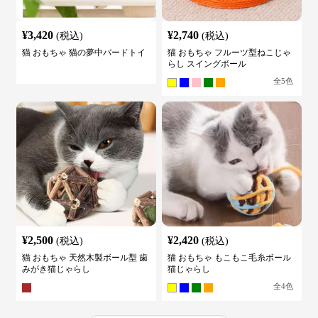
¥
3,420
¥
2,740
(税込)
(税込)
猫 おもちゃ 猫の夢中バードトイ
猫 おもちゃ フルーツ型ねこじゃ
らし スイングボール
全
5
色
¥
2,500
¥
2,420
(税込)
(税込)
猫 おもちゃ 天然木製ボール型 歯
猫 おもちゃ もこもこ毛糸ボール
みがき猫じゃらし
猫じゃらし
全
4
色