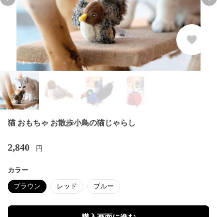
Previous slide
Nex
猫 おもちゃ お散歩小鳥の猫じゃらし
2,840
円
カラー
ブラウン
レッド
ブルー