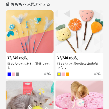
猫 おもちゃ 人気アイテム
¥
2,240
¥
2,240
(税込)
(税込)
猫 おもちゃ ふわもこ羽根じゃら
猫 おもちゃ 果物畑のお散歩猫じ
し
ゃらし
全
3
色
全
3
色