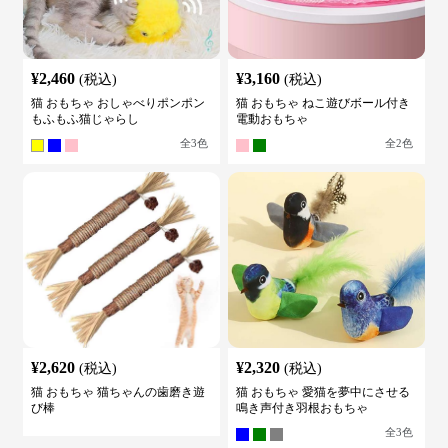
¥
2,460
¥
3,160
(税込)
(税込)
猫 おもちゃ おしゃべりポンポン
猫 おもちゃ ねこ遊びボール付き
もふもふ猫じゃらし
電動おもちゃ
全
3
色
全
2
色
¥
2,620
¥
2,320
(税込)
(税込)
猫 おもちゃ 猫ちゃんの歯磨き遊
猫 おもちゃ 愛猫を夢中にさせる
び棒
鳴き声付き羽根おもちゃ
全
3
色