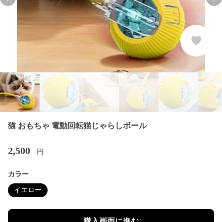
Previous slide
Nex
猫 おもちゃ 電動回転猫じゃらしボール
2,500
円
カラー
イエロー
購入画面に進む