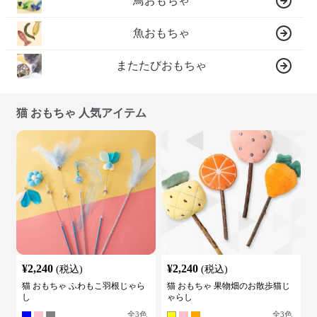
鳥おもちゃ
魚おもちゃ
またたびおもちゃ
猫 おもちゃ 人気アイテム
¥
2,240
¥
2,240
(税込)
(税込)
猫 おもちゃ ふわもこ羽根じゃら
猫 おもちゃ 果物畑のお散歩猫じ
し
ゃらし
全
3
色
全
3
色