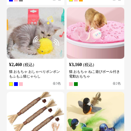
¥
2,460
¥
3,160
(税込)
(税込)
猫 おもちゃ おしゃべりポンポン
猫 おもちゃ ねこ遊びボール付き
もふもふ猫じゃらし
電動おもちゃ
全
3
色
全
2
色