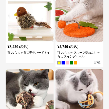
¥
3,420
¥
2,740
(税込)
(税込)
猫 おもちゃ 猫の夢中バードトイ
猫 おもちゃ フルーツ型ねこじゃ
らし スイングボール
全
5
色