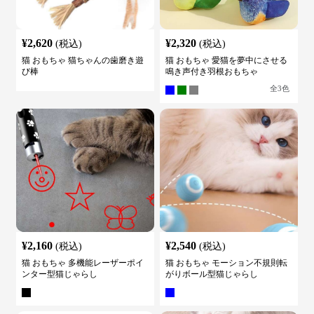
¥
2,620
¥
2,320
(税込)
(税込)
猫 おもちゃ 猫ちゃんの歯磨き遊
猫 おもちゃ 愛猫を夢中にさせる
び棒
鳴き声付き羽根おもちゃ
全
3
色
¥
2,160
¥
2,540
(税込)
(税込)
猫 おもちゃ 多機能レーザーポイ
猫 おもちゃ モーション不規則転
ンター型猫じゃらし
がりボール型猫じゃらし