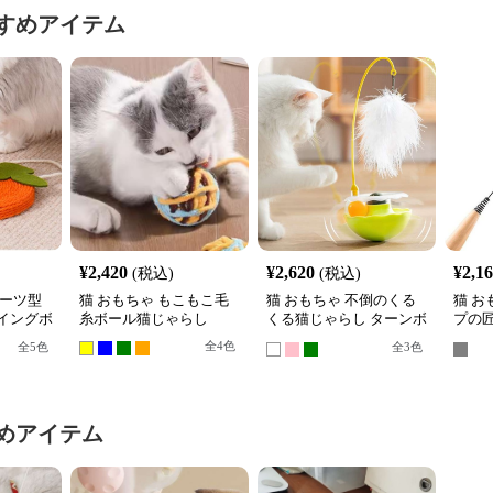
すめアイテム
¥
2,420
¥
2,620
¥
2,1
(税込)
(税込)
ルーツ型
猫 おもちゃ もこもこ毛
猫 おもちゃ 不倒のくる
猫 お
イングボ
糸ボール猫じゃらし
くる猫じゃらし ターンボ
プの匠
ール
根付
全
4
色
全
5
色
全
3
色
めアイテム