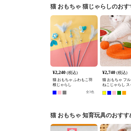
猫 おもちゃ
猫じゃらし
のおす
¥
2,240
¥
2,740
(税込)
(税込)
猫 おもちゃ ふわもこ羽
猫 おもちゃ フ
根じゃらし
ねこじゃらし ス
ール
全
3
色
猫 おもちゃ
知育玩具
のおすす