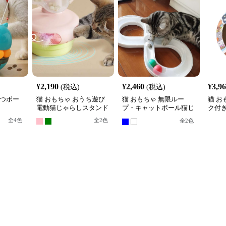
¥
2,190
¥
2,460
¥
3,9
(税込)
(税込)
やつボー
猫 おもちゃ おうち遊び
猫 おもちゃ 無限ルー
猫 お
電動猫じゃらしスタンド
プ・キャットボール猫じ
ク付
ゃらし
ル転
全
4
色
全
2
色
全
2
色