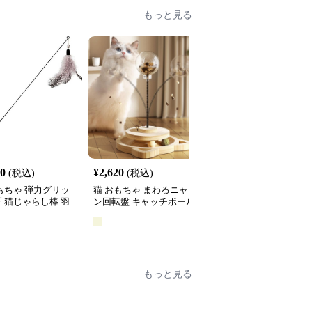
もっと見る
60
¥
2,620
¥
2,660
(税込)
(税込)
(税込)
もちゃ 弾力グリッ
猫 おもちゃ まわるニャ
猫 おもちゃ 光る宇宙船
 猫じゃらし棒 羽
ン回転盤 キャッチボール
型猫じゃらし
き
タワー
全
2
色
もっと見る