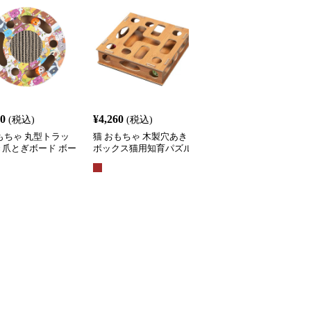
60
¥
4,260
¥
3,710
(税込)
(税込)
(税込)
もちゃ 丸型トラッ
猫 おもちゃ 木製穴あき
猫 おもちゃ 吸盤付きふ
き爪とぎボード ボー
ボックス猫用知育パズル
わふわポンポン スプリ
がし知育玩具
おもちゃ
グ吊り下げ猫じゃらし