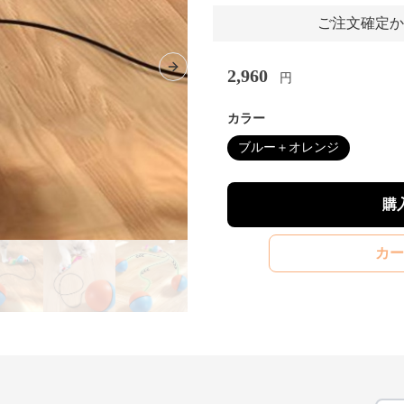
ご注文確定か
2,960
Next slide
円
カラー
ブルー＋オレンジ
購
カー