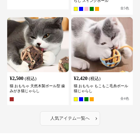
らし スイングボール
全
5
色
¥
2,500
¥
2,420
(税込)
(税込)
猫 おもちゃ 天然木製ボール型 歯
猫 おもちゃ もこもこ毛糸ボール
みがき猫じゃらし
猫じゃらし
全
4
色
›
人気アイテム一覧へ