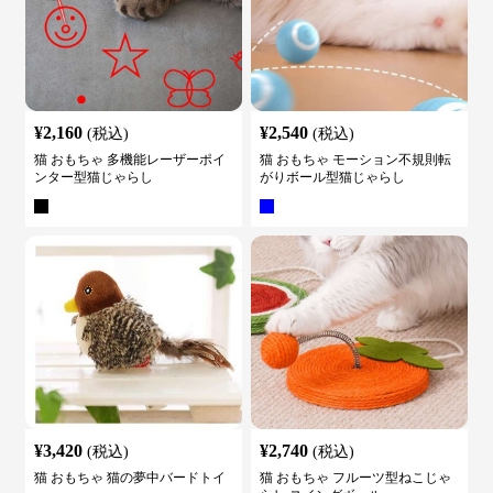
¥
2,160
¥
2,540
(税込)
(税込)
猫 おもちゃ 多機能レーザーポイ
猫 おもちゃ モーション不規則転
ンター型猫じゃらし
がりボール型猫じゃらし
¥
3,420
¥
2,740
(税込)
(税込)
猫 おもちゃ 猫の夢中バードトイ
猫 おもちゃ フルーツ型ねこじゃ