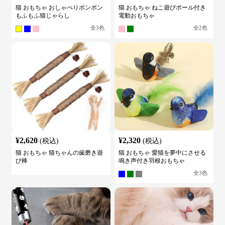
猫 おもちゃ おしゃべりポンポン
猫 おもちゃ ねこ遊びボール付き
もふもふ猫じゃらし
電動おもちゃ
全
3
色
全
2
色
¥
2,620
¥
2,320
(税込)
(税込)
猫 おもちゃ 猫ちゃんの歯磨き遊
猫 おもちゃ 愛猫を夢中にさせる
び棒
鳴き声付き羽根おもちゃ
全
3
色