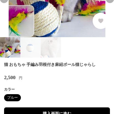
Previous slide
Nex
猫 おもちゃ 手編み羽根付き麻紐ボール猫じゃらし
2,500
円
カラー
ブルー
購入画面に進む