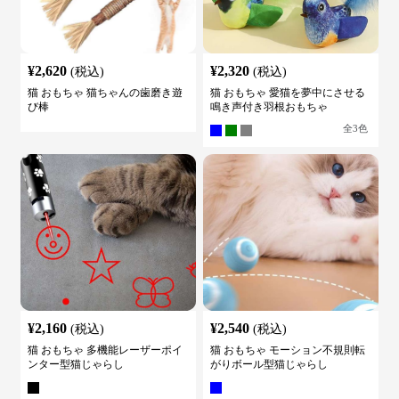
¥
2,620
¥
2,320
(税込)
(税込)
猫 おもちゃ 猫ちゃんの歯磨き遊
猫 おもちゃ 愛猫を夢中にさせる
び棒
鳴き声付き羽根おもちゃ
全
3
色
¥
2,160
¥
2,540
(税込)
(税込)
猫 おもちゃ 多機能レーザーポイ
猫 おもちゃ モーション不規則転
ンター型猫じゃらし
がりボール型猫じゃらし