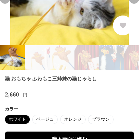
Previous slide
Nex
猫 おもちゃ ふわもこ三姉妹の猫じゃらし
2,660
円
カラー
ホワイト
ベージュ
オレンジ
ブラウン