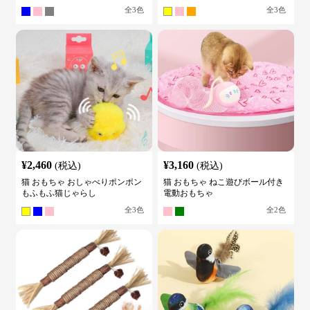
全
3
色
全
3
色
¥
2,460
¥
3,160
(税込)
(税込)
猫 おもちゃ おしゃべりポンポン
猫 おもちゃ ねこ遊びボール付き
もふもふ猫じゃらし
電動おもちゃ
全
3
色
全
2
色