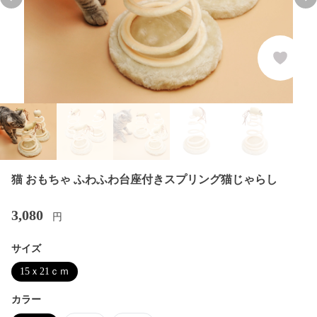
Previous slide
Nex
猫 おもちゃ ふわふわ台座付きスプリング猫じゃらし
3,080
円
サイズ
15ｘ21ｃｍ
カラー