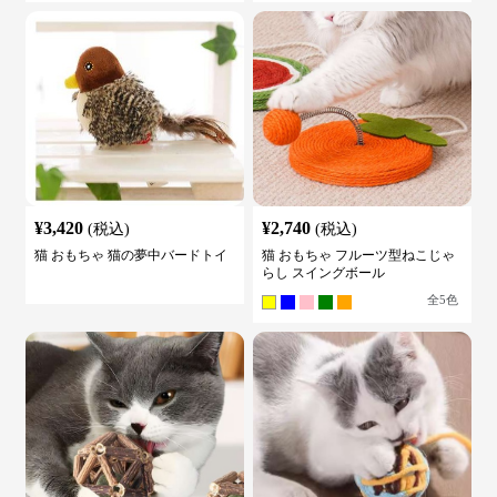
¥
3,420
¥
2,740
(税込)
(税込)
猫 おもちゃ 猫の夢中バードトイ
猫 おもちゃ フルーツ型ねこじゃ
らし スイングボール
全
5
色