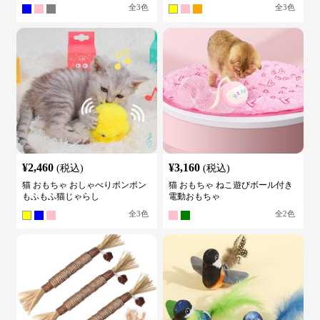
全
3
色
全
3
色
¥
2,460
¥
3,160
(税込)
(税込)
猫 おもちゃ おしゃべりポンポン
猫 おもちゃ ねこ遊びボール付き
もふもふ猫じゃらし
電動おもちゃ
全
3
色
全
2
色