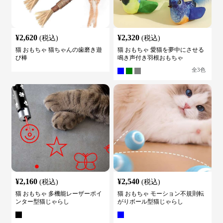
¥
2,620
¥
2,320
(税込)
(税込)
猫 おもちゃ 猫ちゃんの歯磨き遊
猫 おもちゃ 愛猫を夢中にさせる
び棒
鳴き声付き羽根おもちゃ
全
3
色
¥
2,160
¥
2,540
(税込)
(税込)
猫 おもちゃ 多機能レーザーポイ
猫 おもちゃ モーション不規則転
ンター型猫じゃらし
がりボール型猫じゃらし