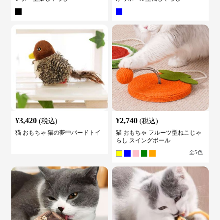
¥
3,420
¥
2,740
(税込)
(税込)
猫 おもちゃ 猫の夢中バードトイ
猫 おもちゃ フルーツ型ねこじゃ
らし スイングボール
全
5
色