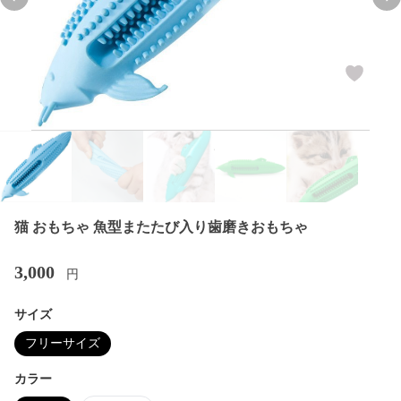
Previous slide
Nex
猫 おもちゃ 魚型またたび入り歯磨きおもちゃ
3,000
円
サイズ
フリーサイズ
カラー