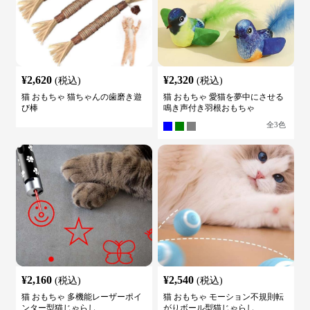
¥
2,620
¥
2,320
(税込)
(税込)
猫 おもちゃ 猫ちゃんの歯磨き遊
猫 おもちゃ 愛猫を夢中にさせる
び棒
鳴き声付き羽根おもちゃ
全
3
色
¥
2,160
¥
2,540
(税込)
(税込)
猫 おもちゃ 多機能レーザーポイ
猫 おもちゃ モーション不規則転
ンター型猫じゃらし
がりボール型猫じゃらし