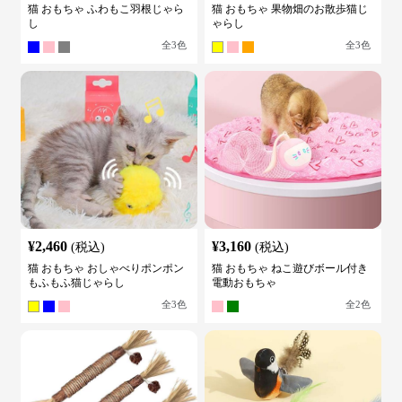
猫 おもちゃ ふわもこ羽根じゃら
猫 おもちゃ 果物畑のお散歩猫じ
し
ゃらし
全
3
色
全
3
色
¥
2,460
¥
3,160
(税込)
(税込)
猫 おもちゃ おしゃべりポンポン
猫 おもちゃ ねこ遊びボール付き
もふもふ猫じゃらし
電動おもちゃ
全
3
色
全
2
色