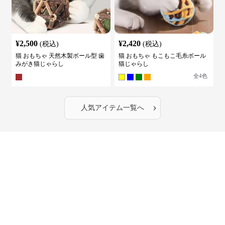
¥
2,500
¥
2,420
(税込)
(税込)
猫 おもちゃ 天然木製ボール型 歯
猫 おもちゃ もこもこ毛糸ボール
みがき猫じゃらし
猫じゃらし
全
4
色
›
人気アイテム一覧へ