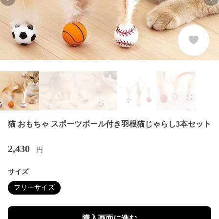
Previous slide
Nex
猫 おもちゃ スポーツボール付き羽根猫じゃらし3本セット
2,430
円
サイズ
フリーサイズ
購入画面に進む