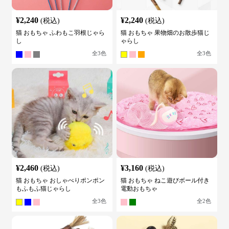
¥
2,240
¥
2,240
(税込)
(税込)
猫 おもちゃ ふわもこ羽根じゃら
猫 おもちゃ 果物畑のお散歩猫じ
し
ゃらし
全
3
色
全
3
色
¥
2,460
¥
3,160
(税込)
(税込)
猫 おもちゃ おしゃべりポンポン
猫 おもちゃ ねこ遊びボール付き
もふもふ猫じゃらし
電動おもちゃ
全
3
色
全
2
色