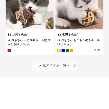
¥
2,500
¥
2,420
(税込)
(税込)
猫 おもちゃ 天然木製ボール型 歯
猫 おもちゃ もこもこ毛糸ボール
みがき猫じゃらし
猫じゃらし
全
4
色
›
人気アイテム一覧へ