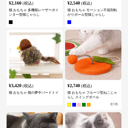
¥
2,160
¥
2,540
(税込)
(税込)
猫 おもちゃ 多機能レーザーポイ
猫 おもちゃ モーション不規則転
ンター型猫じゃらし
がりボール型猫じゃらし
¥
3,420
¥
2,740
(税込)
(税込)
猫 おもちゃ 猫の夢中バードトイ
猫 おもちゃ フルーツ型ねこじゃ
らし スイングボール
全
5
色