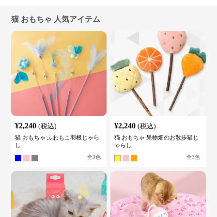
猫 おもちゃ 人気アイテム
¥
2,240
¥
2,240
(税込)
(税込)
猫 おもちゃ ふわもこ羽根じゃら
猫 おもちゃ 果物畑のお散歩猫じ
し
ゃらし
全
3
色
全
3
色