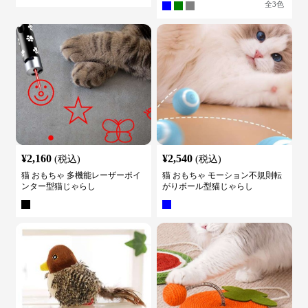
全
3
色
¥
2,160
¥
2,540
(税込)
(税込)
猫 おもちゃ 多機能レーザーポイ
猫 おもちゃ モーション不規則転
ンター型猫じゃらし
がりボール型猫じゃらし