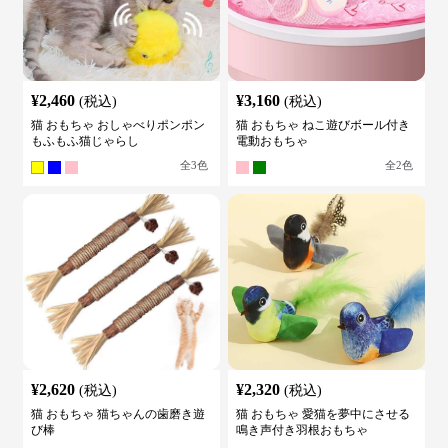
¥
2,460
¥
3,160
(税込)
(税込)
猫 おもちゃ おしゃべりポンポン
猫 おもちゃ ねこ遊びボール付き
もふもふ猫じゃらし
電動おもちゃ
全
3
色
全
2
色
¥
2,620
¥
2,320
(税込)
(税込)
猫 おもちゃ 猫ちゃんの歯磨き遊
猫 おもちゃ 愛猫を夢中にさせる
び棒
鳴き声付き羽根おもちゃ