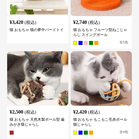
¥
3,420
¥
2,740
(税込)
(税込)
猫 おもちゃ 猫の夢中バードトイ
猫 おもちゃ フルーツ型ねこじゃ
らし スイングボール
全
5
色
¥
2,500
¥
2,420
(税込)
(税込)
猫 おもちゃ 天然木製ボール型 歯
猫 おもちゃ もこもこ毛糸ボール
みがき猫じゃらし
猫じゃらし
全
4
色