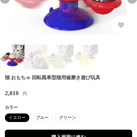
Previous slide
Nex
猫 おもちゃ 回転風車型猫用歯磨き遊び玩具
2,810
円
カラー
イエロー
ブルー
グリーン