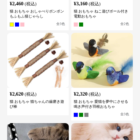
¥
2,460
¥
3,160
(税込)
(税込)
猫 おもちゃ おしゃべりポンポン
猫 おもちゃ ねこ遊びボール付き
もふもふ猫じゃらし
電動おもちゃ
全
3
色
全
2
色
¥
2,620
¥
2,320
(税込)
(税込)
猫 おもちゃ 猫ちゃんの歯磨き遊
猫 おもちゃ 愛猫を夢中にさせる
び棒
鳴き声付き羽根おもちゃ
全
3
色