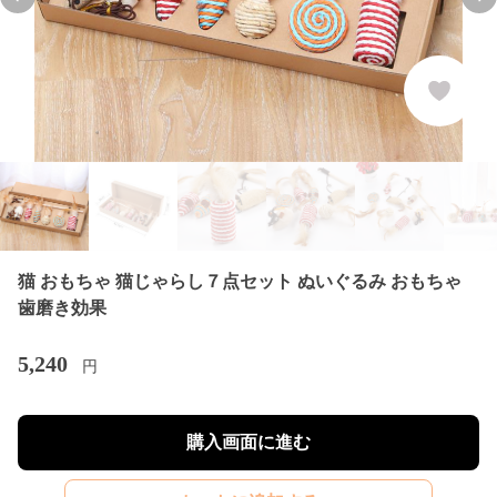
Previous slide
Nex
猫 おもちゃ 猫じゃらし７点セット ぬいぐるみ おもちゃ
歯磨き効果
5,240
円
購入画面に進む