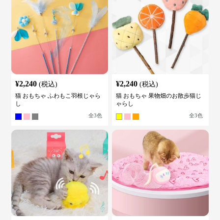
¥
2,240
¥
2,240
(税込)
(税込)
猫 おもちゃ ふわもこ羽根じゃら
猫 おもちゃ 果物畑のお散歩猫じ
し
ゃらし
全
3
色
全
3
色