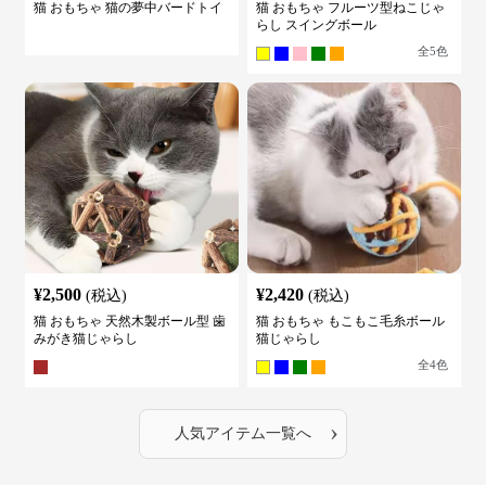
猫 おもちゃ 猫の夢中バードトイ
猫 おもちゃ フルーツ型ねこじゃ
らし スイングボール
全
5
色
¥
2,500
¥
2,420
(税込)
(税込)
猫 おもちゃ 天然木製ボール型 歯
猫 おもちゃ もこもこ毛糸ボール
みがき猫じゃらし
猫じゃらし
全
4
色
›
人気アイテム一覧へ