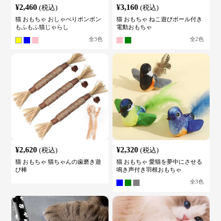
¥
2,460
¥
3,160
(税込)
(税込)
猫 おもちゃ おしゃべりポンポン
猫 おもちゃ ねこ遊びボール付き
もふもふ猫じゃらし
電動おもちゃ
全
3
色
全
2
色
¥
2,620
¥
2,320
(税込)
(税込)
猫 おもちゃ 猫ちゃんの歯磨き遊
猫 おもちゃ 愛猫を夢中にさせる
び棒
鳴き声付き羽根おもちゃ
全
3
色