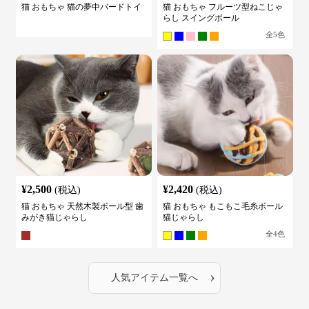
猫 おもちゃ 猫の夢中バードトイ
猫 おもちゃ フルーツ型ねこじゃ
らし スイングボール
全
5
色
¥
2,500
¥
2,420
(税込)
(税込)
猫 おもちゃ 天然木製ボール型 歯
猫 おもちゃ もこもこ毛糸ボール
みがき猫じゃらし
猫じゃらし
全
4
色
›
人気アイテム一覧へ