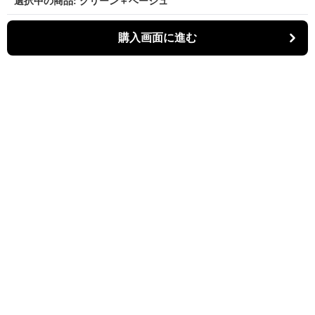
選択中の商品: グリーン＋ベージュ
購入画面に進む
パーティキャット
について
利用規約
プライバシー