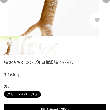
Previous slide
Nex
猫 おもちゃ シンプル自然派 猫じゃらし
3,160
円
カラー
グリーン＋ベージュ
購入画面に進む