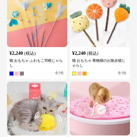
¥
2,240
¥
2,240
(税込)
(税込)
猫 おもちゃ ふわもこ羽根じゃら
猫 おもちゃ 果物畑のお散歩猫じ
し
ゃらし
全
3
色
全
3
色